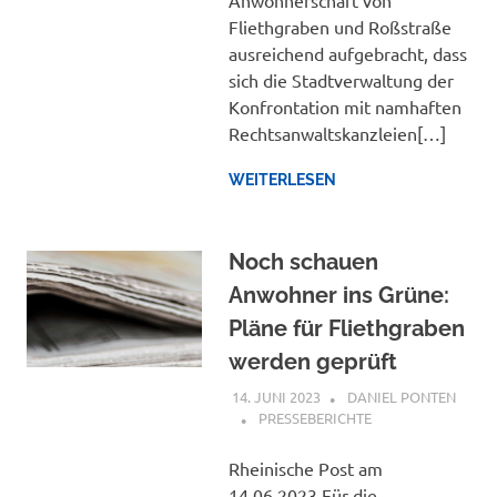
Anwohnerschaft von
Fliethgraben und Roßstraße
ausreichend aufgebracht, dass
sich die Stadtverwaltung der
Konfrontation mit namhaften
Rechtsanwaltskanzleien[…]
WEITERLESEN
Noch schauen
Anwohner ins Grüne:
Pläne für Fliethgraben
werden geprüft
14. JUNI 2023
DANIEL PONTEN
PRESSEBERICHTE
Rheinische Post am
14.06.2023 Für die