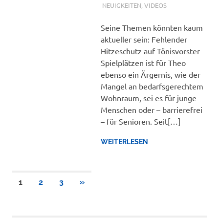
NEUIGKEITEN
,
VIDEOS
Seine Themen könnten kaum
aktueller sein: Fehlender
Hitzeschutz auf Tönisvorster
Spielplätzen ist für Theo
ebenso ein Ärgernis, wie der
Mangel an bedarfsgerechtem
Wohnraum, sei es für junge
Menschen oder – barrierefrei
– für Senioren. Seit[…]
WEITERLESEN
Seitennummerierung
NÄCHSTE
1
2
3
»
BEITRÄGE
der