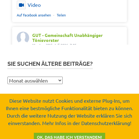
Video
Auf Facebook ansehen
·
Teilen
GUT - Gemeinschaft Unabhängiger
Tönisvorster
Montag 20th Juli 2026, 7:05
Out of office. Out of drama.
SIE SUCHEN ÄLTERE BEITRÄGE?
Wir wünschen schöne Ferien, Sonne und gute
Erholung.
Sie
#SommerferienNRW2026
suchen
#GUTfuerToenisvorst
ältere
#gemeinschaftunabhaengigertönisvorster
Diese Website nutzt Cookies und externe Plug-Ins, um
Beiträge?
#tönisvorst
Ihnen eine bestmögliche Funktionalität bieten zu können.
Copyright by
Durch die weitere Nutzung der Website erklären Sie sich
Video
Gemeinschaft Unabhängiger Tönisvorster e.V.
einverstanden. Mehr Infos in der Datenschutzerklärung!
© 2008-2026
Auf Facebook ansehen
·
Teilen
OK, DAS HABE ICH VERSTANDEN!