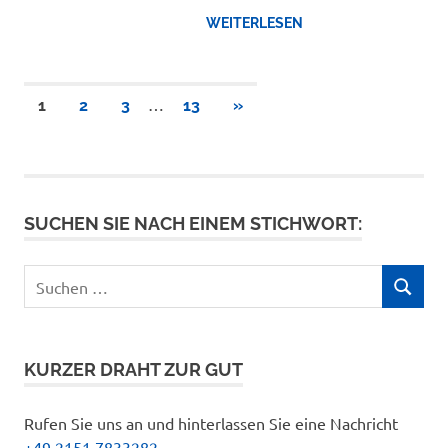
WEITERLESEN
Seitennummerierung
…
NÄCHSTE
1
2
3
13
»
BEITRÄGE
der
Beiträge
SUCHEN SIE NACH EINEM STICHWORT:
Suchen
SUCHEN
nach:
KURZER DRAHT ZUR GUT
Rufen Sie uns an und hinterlassen Sie eine Nachricht
+49 2151 7833282