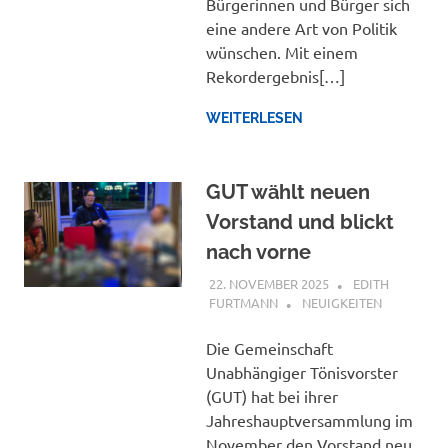
Bürgerinnen und Bürger sich
eine andere Art von Politik
wünschen. Mit einem
Rekordergebnis[…]
WEITERLESEN
GUT wählt neuen
Vorstand und blickt
nach vorne
22. NOVEMBER 2025
EDITH
FURTMANN
NEUIGKEITEN
Die Gemeinschaft
Unabhängiger Tönisvorster
(GUT) hat bei ihrer
Jahreshauptversammlung im
November den Vorstand neu