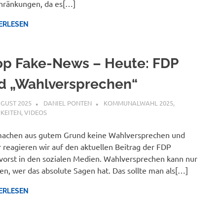
hränkungen, da es[…]
ERLESEN
op Fake-News – Heute: FDP
d „Wahlversprechen“
UGUST 2025
DANIEL PONTEN
KOMMUNALWAHL 2025
,
KEITEN
,
VIDEOS
machen aus gutem Grund keine Wahlversprechen und
 reagieren wir auf den aktuellen Beitrag der FDP
vorst in den sozialen Medien. Wahlversprechen kann nur
n, wer das absolute Sagen hat. Das sollte man als[…]
ERLESEN