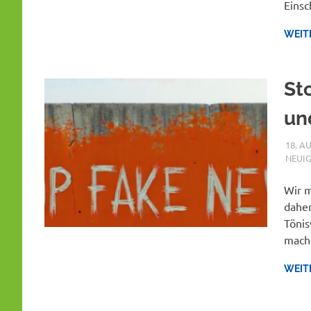
Einsc
WEIT
St
un
18. A
NEUIG
Wir 
daher
Tönis
mache
WEIT