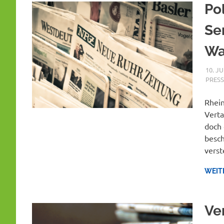
Pol
Se
Wa
10. JU
PRESS
Rhein
Verta
doch 
besch
vers
WEIT
Ve