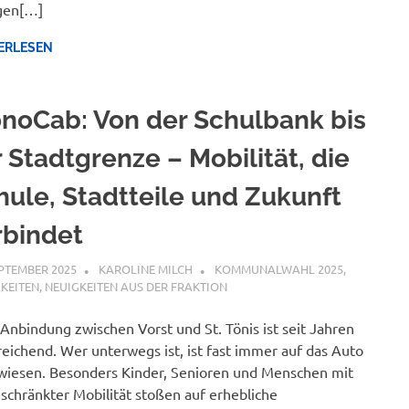
gen[…]
ERLESEN
noCab: Von der Schulbank bis
r Stadtgrenze – Mobilität, die
hule, Stadtteile und Zukunft
rbindet
EPTEMBER 2025
KAROLINE MILCH
KOMMUNALWAHL 2025
,
KEITEN
,
NEUIGKEITEN AUS DER FRAKTION
Anbindung zwischen Vorst und St. Tönis ist seit Jahren
eichend. Wer unterwegs ist, ist fast immer auf das Auto
iesen. Besonders Kinder, Senioren und Menschen mit
schränkter Mobilität stoßen auf erhebliche