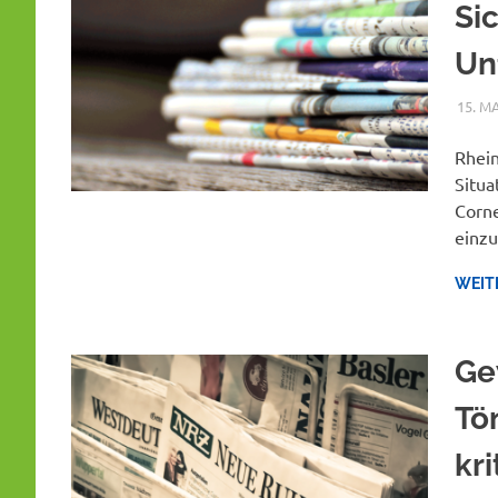
Si
Un
15. M
Rhein
Situa
Corne
einzu
WEIT
Ge
Tön
kri