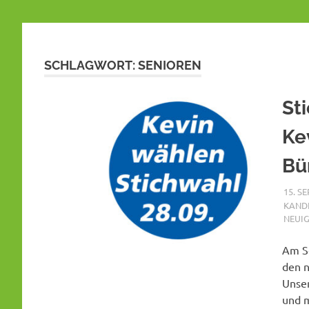
SCHLAGWORT:
SENIOREN
St
Ke
Bü
15. S
KAND
NEUIG
Am So
den n
Unser
und m