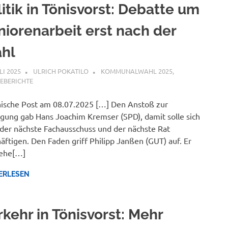
itik in Tönisvorst: Debatte um
niorenarbeit erst nach der
hl
LI 2025
ULRICH POKATILO
KOMMUNALWAHL 2025
,
EBERICHTE
ische Post am 08.07.2025 […] Den Anstoß zur
gung gab Hans Joachim Kremser (SPD), damit solle sich
der nächste Fachausschuss und der nächste Rat
äftigen. Den Faden griff Philipp Janßen (GUT) auf. Er
tehe[…]
ERLESEN
rkehr in Tönisvorst: Mehr