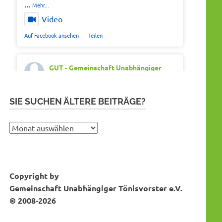
...
Mehr...
Video
Auf Facebook ansehen
·
Teilen
GUT - Gemeinschaft Unabhängiger
Tönisvorster
Montag 20th Juli 2026, 7:05
Out of office. Out of drama.
SIE SUCHEN ÄLTERE BEITRÄGE?
Wir wünschen schöne Ferien, Sonne und
gute Erholung.
Sie
suchen
#SommerferienNRW2026
ältere
#GUTfuerToenisvorst
Bei Instagram folgen
MEHR DAZU...
Beiträge?
#gemeinschaftunabhaengigertönisvorster
Copyright by
#tönisvorst
Gemeinschaft Unabhängiger Tönisvorster e.V.
Video
© 2008-2026
Auf Facebook ansehen
·
Teilen