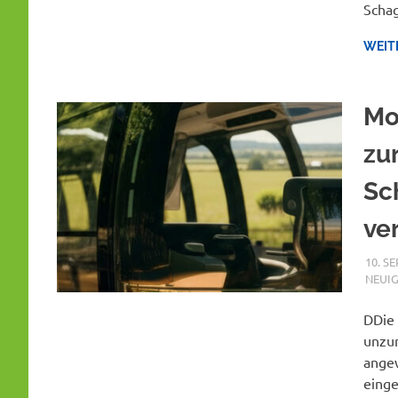
Scha
WEIT
Mo
zu
Sc
ve
10. S
NEUIG
DDie 
unzur
angew
einge