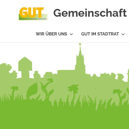
Gemeinschaft 
#GUTfuerTV
WIR ÜBER UNS
GUT IM STADTRAT
Zum
Inhalt
springen