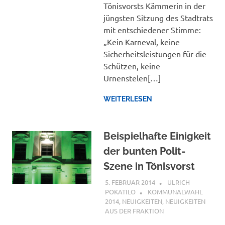
Tönisvorsts Kämmerin in der
jüngsten Sitzung des Stadtrats
mit entschiedener Stimme:
„Kein Karneval, keine
Sicherheitsleistungen für die
Schützen, keine
Urnenstelen[…]
WEITERLESEN
Beispielhafte Einigkeit
der bunten Polit-
Szene in Tönisvorst
5. FEBRUAR 2014
ULRICH
POKATILO
KOMMUNALWAHL
2014
,
NEUIGKEITEN
,
NEUIGKEITEN
AUS DER FRAKTION