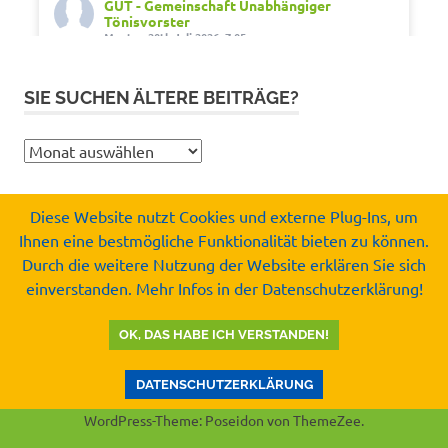
GUT - Gemeinschaft Unabhängiger
Tönisvorster
Montag 20th Juli 2026, 7:05
Out of office. Out of drama.
SIE SUCHEN ÄLTERE BEITRÄGE?
Wir wünschen schöne Ferien, Sonne und gute
Erholung.
Sie
#SommerferienNRW2026
suchen
#GUTfuerToenisvorst
ältere
#gemeinschaftunabhaengigertönisvorster
Diese Website nutzt Cookies und externe Plug-Ins, um
Beiträge?
#tönisvorst
Ihnen eine bestmögliche Funktionalität bieten zu können.
Copyright by
Durch die weitere Nutzung der Website erklären Sie sich
Video
Gemeinschaft Unabhängiger Tönisvorster e.V.
einverstanden. Mehr Infos in der Datenschutzerklärung!
© 2008-2026
Auf Facebook ansehen
·
Teilen
OK, DAS HABE ICH VERSTANDEN!
GUT - Gemeinschaft Unabhängiger
Tönisvorster
DATENSCHUTZERKLÄRUNG
Mittwoch 15th Juli 2026, 8:37
WordPress-Theme: Poseidon von ThemeZee.
Kurz vor der Sommerpause noch eine gute