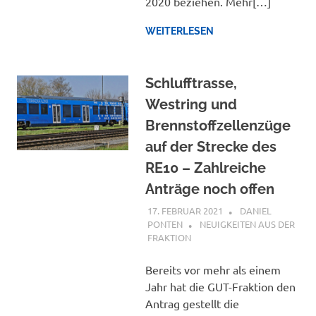
2020 beziehen. Mehr[…]
WEITERLESEN
Schlufftrasse,
Westring und
Brennstoffzellenzüge
auf der Strecke des
RE10 – Zahlreiche
Anträge noch offen
17. FEBRUAR 2021
DANIEL
PONTEN
NEUIGKEITEN AUS DER
FRAKTION
Bereits vor mehr als einem
Jahr hat die GUT-Fraktion den
Antrag gestellt die