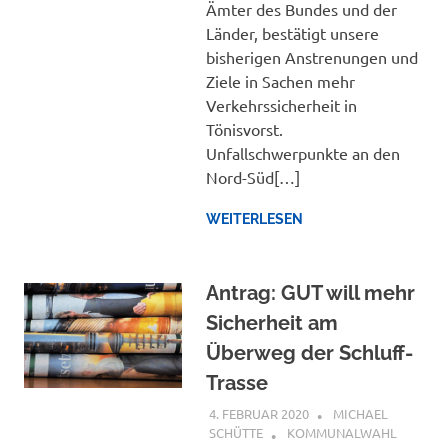
Ämter des Bundes und der
Länder, bestätigt unsere
bisherigen Anstrenungen und
Ziele in Sachen mehr
Verkehrssicherheit in
Tönisvorst.
Unfallschwerpunkte an den
Nord-Süd[…]
WEITERLESEN
Antrag: GUT will mehr
Sicherheit am
Überweg der Schluff-
Trasse
4. FEBRUAR 2020
MICHAEL
SCHÜTTE
KOMMUNALWAHL