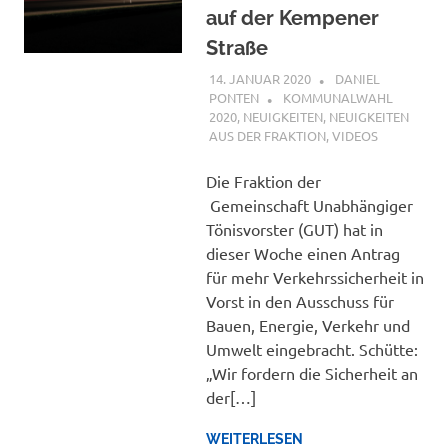
auf der Kempener
Straße
14. JANUAR 2020
DANIEL
PONTEN
KOMMUNALWAHL
2020
,
NEUIGKEITEN
,
NEUIGKEITEN
AUS DER FRAKTION
,
VIDEOS
Die Fraktion der
Gemeinschaft Unabhängiger
Tönisvorster (GUT) hat in
dieser Woche einen Antrag
für mehr Verkehrssicherheit in
Vorst in den Ausschuss für
Bauen, Energie, Verkehr und
Umwelt eingebracht. Schütte:
„Wir fordern die Sicherheit an
der[…]
WEITERLESEN