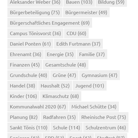
Aleksander Weber
(36)
Bauen
(103)
Bildung
(59)
Bürgerbeteiligung
(75)
Bürgermeister
(49)
Bürgerschaftliches Engagement
(69)
Campus Tönisvorst
(36)
CDU
(60)
Daniel Ponten
(61)
Edith Furtmann
(37)
Ehrenamt
(36)
Energie
(35)
Familie
(37)
Finanzen
(45)
Gesamtschule
(48)
Grundschule
(40)
Grüne
(47)
Gymnasium
(47)
Handel
(38)
Haushalt
(52)
Jugend
(101)
Kinder
(106)
Klimaschutz
(68)
Kommunalwahl 2020
(67)
Michael Schütte
(34)
Planung
(82)
Radfahren
(35)
Rheinische Post
(75)
Sankt Tönis
(110)
Schule
(114)
Schulzentrum
(46)
Senioren
(42)
SPD
(52)
Sport
(43)
Stadtrat
(97)