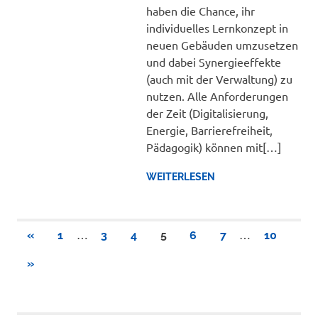
haben die Chance, ihr
individuelles Lernkonzept in
neuen Gebäuden umzusetzen
und dabei Synergieeffekte
(auch mit der Verwaltung) zu
nutzen. Alle Anforderungen
der Zeit (Digitalisierung,
Energie, Barrierefreiheit,
Pädagogik) können mit[…]
WEITERLESEN
Seitennummerierung
…
…
VORHERIGE
«
1
3
4
5
6
7
10
BEITRÄGE
der
NÄCHSTE
»
BEITRÄGE
Beiträge