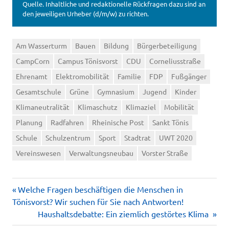
Quelle. Inhaltliche und redaktionelle Rückfragen dazu sind an
den jeweiligen Urheber (d/m/w) zu richten.
Am Wasserturm
Bauen
Bildung
Bürgerbeteiligung
CampCorn
Campus Tönisvorst
CDU
Corneliusstraße
Ehrenamt
Elektromobilität
Familie
FDP
Fußgänger
Gesamtschule
Grüne
Gymnasium
Jugend
Kinder
Klimaneutralität
Klimaschutz
Klimaziel
Mobilität
Planung
Radfahren
Rheinische Post
Sankt Tönis
Schule
Schulzentrum
Sport
Stadtrat
UWT 2020
Vereinswesen
Verwaltungsneubau
Vorster Straße
Vorheriger
Beitragsnavigation
Welche Fragen beschäftigen die Menschen in
Beitrag:
Tönisvorst? Wir suchen für Sie nach Antworten!
Nächster
Haushaltsdebatte: Ein ziemlich gestörtes Klima
Beitrag: