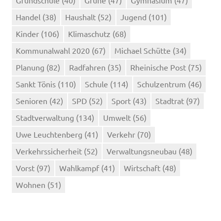
Grundschule
(40)
Grüne
(47)
Gymnasium
(47)
Handel
(38)
Haushalt
(52)
Jugend
(101)
Kinder
(106)
Klimaschutz
(68)
Kommunalwahl 2020
(67)
Michael Schütte
(34)
Planung
(82)
Radfahren
(35)
Rheinische Post
(75)
Sankt Tönis
(110)
Schule
(114)
Schulzentrum
(46)
Senioren
(42)
SPD
(52)
Sport
(43)
Stadtrat
(97)
Stadtverwaltung
(134)
Umwelt
(56)
Uwe Leuchtenberg
(41)
Verkehr
(70)
Verkehrssicherheit
(52)
Verwaltungsneubau
(48)
Vorst
(97)
Wahlkampf
(41)
Wirtschaft
(48)
Wohnen
(51)