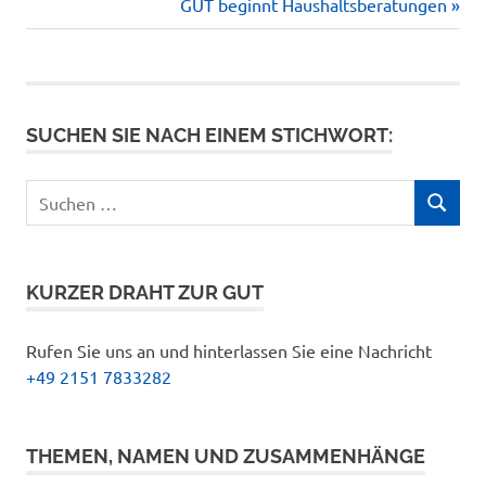
Nächster
GUT beginnt Haushaltsberatungen
Beitrag:
SUCHEN SIE NACH EINEM STICHWORT:
Suchen
SUCHEN
nach:
KURZER DRAHT ZUR GUT
Rufen Sie uns an und hinterlassen Sie eine Nachricht
+49 2151 7833282
THEMEN, NAMEN UND ZUSAMMENHÄNGE