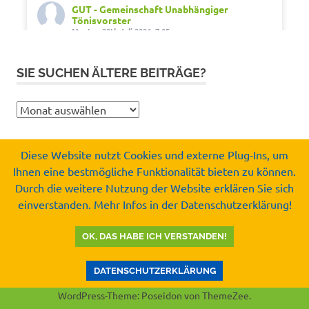
GUT - Gemeinschaft Unabhängiger
Tönisvorster
Montag 20th Juli 2026, 7:05
Out of office. Out of drama.
SIE SUCHEN ÄLTERE BEITRÄGE?
Wir wünschen schöne Ferien, Sonne und gute
Erholung.
Sie
#SommerferienNRW2026
suchen
#GUTfuerToenisvorst
ältere
#gemeinschaftunabhaengigertönisvorster
Diese Website nutzt Cookies und externe Plug-Ins, um
Beiträge?
#tönisvorst
Ihnen eine bestmögliche Funktionalität bieten zu können.
Copyright by
Durch die weitere Nutzung der Website erklären Sie sich
Video
Gemeinschaft Unabhängiger Tönisvorster e.V.
einverstanden. Mehr Infos in der Datenschutzerklärung!
© 2008-2026
Auf Facebook ansehen
·
Teilen
OK, DAS HABE ICH VERSTANDEN!
GUT - Gemeinschaft Unabhängiger
Tönisvorster
DATENSCHUTZERKLÄRUNG
Mittwoch 15th Juli 2026, 8:37
WordPress-Theme: Poseidon von ThemeZee.
Kurz vor der Sommerpause noch eine gute