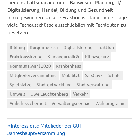
Liegenschaftsmanagement, Bauwesen, Planung, IT/
Digitalisierung, Handel, Bildung und Gesundheit
hinzugewonnen. Unsere Fraktion ist damit in der Lage
viele Fachausschüsse ausschließlich mit Fachleuten zu
besetzen.
Bildung
Bürgermeister
Digitalisierung
Fraktion
Fraktionssitzung
Klimaneutralität
Klimaschutz
Kommunalwahl 2020
Krankenhaus
Mitgliederversammlung
Mobilität
SarsCov2
Schule
Spielplätze
Stadtentwicklung
Stadtverwaltung
Umwelt
Uwe Leuchtenberg
Verkehr
Verkehrssicherheit
Verwaltungsneubau
Wahlprogramm
Vorheriger
Beitragsnavigation
Interessierte Mitglieder bei GUT
Beitrag:
Jahreshauptversammlung