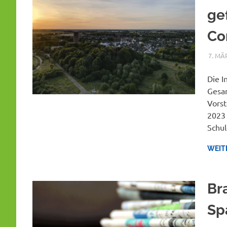
ge
Co
7. MÄ
Die I
Gesam
Vorst
2023 
Schul
WEIT
Br
Sp