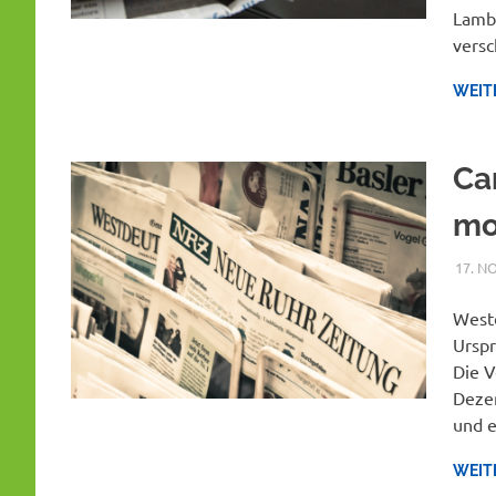
Lambe
vers
WEIT
Ca
mo
17. N
Westd
Urspr
Die V
Dezem
und e
WEIT