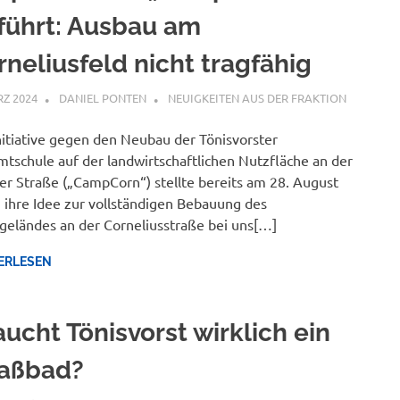
führt: Ausbau am
rneliusfeld nicht tragfähig
RZ 2024
DANIEL PONTEN
NEUIGKEITEN AUS DER FRAKTION
nitiative gegen den Neubau der Tönisvorster
tschule auf der landwirtschaftlichen Nutzfläche an der
er Straße („CampCorn“) stellte bereits am 28. August
ihre Idee zur vollständigen Bebauung des
geländes an der Corneliusstraße bei uns[…]
ERLESEN
aucht Tönisvorst wirklich ein
aßbad?