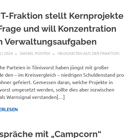
T-Fraktion stellt Kernprojekte
 Frage und will Konzentration
n Verwaltungsaufgaben
LI 2024
DANIEL PONTEN
NEUIGKEITEN AUS DER FRAKTION
e Parteien in Tönisvorst haben jüngst mit großer
e den – im Kreisvergleich – niedrigen Schuldenstand pro
hner gefeiert. Gemessen daran, welche Projekte in
vorst umgesetzt werden, sollte dies aber inzwischen
als Warnsignal verstanden[…]
ERLESEN
spräche mit „Campcorn“