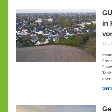
GU
in
vo
26. JU
Manch
Freud
Einwo
Tönis
eher 
WEIT
Ge