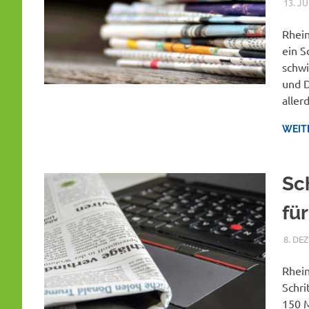
13. JU
Rhein
ein S
schwi
und D
aller
WEIT
Sc
fü
8. DE
Rhein
Schri
150 M