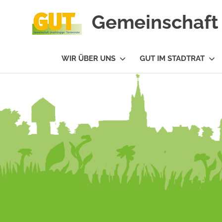
Gemeinschaft 
#GUTfuerTV
WIR ÜBER UNS
GUT IM STADTRAT
Zum
Inhalt
springen