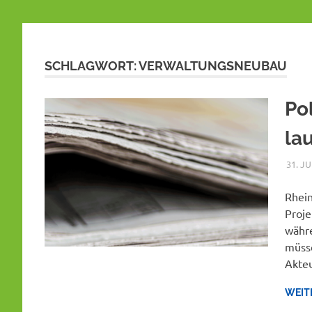
SCHLAGWORT:
VERWALTUNGSNEUBAU
Pol
la
31. JU
Rhein
Proje
währe
müsse
Akteu
WEIT