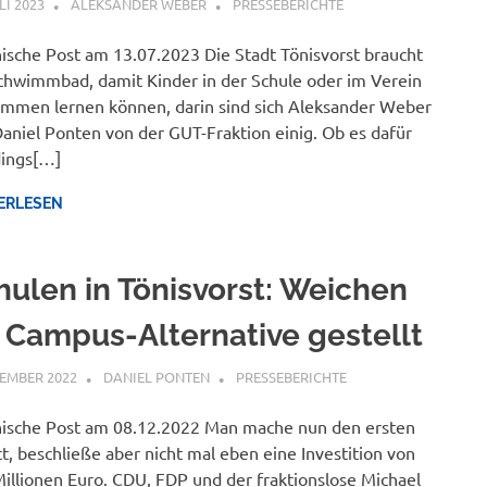
LI 2023
ALEKSANDER WEBER
PRESSEBERICHTE
ische Post am 13.07.2023 Die Stadt Tönisvorst braucht
chwimmbad, damit Kinder in der Schule oder im Verein
mmen lernen können, darin sind sich Aleksander Weber
aniel Ponten von der GUT-Fraktion einig. Ob es dafür
dings[…]
ERLESEN
hulen in Tönisvorst: Weichen
r Campus-Alternative gestellt
ZEMBER 2022
DANIEL PONTEN
PRESSEBERICHTE
ische Post am 08.12.2022 Man mache nun den ersten
tt, beschließe aber nicht mal eben eine Investition von
illionen Euro. CDU, FDP und der fraktionslose Michael