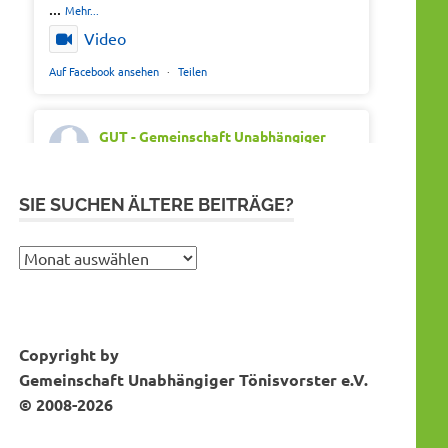
...
Mehr...
Video
Auf Facebook ansehen
·
Teilen
GUT - Gemeinschaft Unabhängiger
Tönisvorster
Montag 20th Juli 2026, 7:05
Out of office. Out of drama.
SIE SUCHEN ÄLTERE BEITRÄGE?
Wir wünschen schöne Ferien, Sonne und
gute Erholung.
Sie
suchen
#SommerferienNRW2026
ältere
#GUTfuerToenisvorst
Bei Instagram folgen
MEHR DAZU...
Beiträge?
#gemeinschaftunabhaengigertönisvorster
Copyright by
#tönisvorst
Gemeinschaft Unabhängiger Tönisvorster e.V.
Video
© 2008-2026
Auf Facebook ansehen
·
Teilen