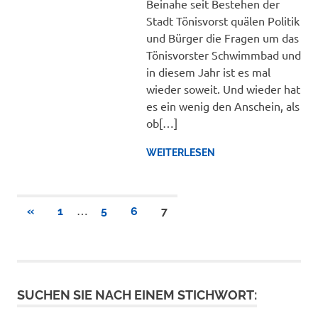
Beinahe seit Bestehen der
Stadt Tönisvorst quälen Politik
und Bürger die Fragen um das
Tönisvorster Schwimmbad und
in diesem Jahr ist es mal
wieder soweit. Und wieder hat
es ein wenig den Anschein, als
ob[…]
WEITERLESEN
Seitennummerierung
…
VORHERIGE
«
1
5
6
7
BEITRÄGE
der
Beiträge
SUCHEN SIE NACH EINEM STICHWORT: