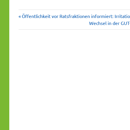
Vorheriger
Beitragsnavigation
Öffentlichkeit vor Ratsfraktionen informiert: Irrita
Beitrag:
Nächster
Wechsel in der GUT-
Beitrag: