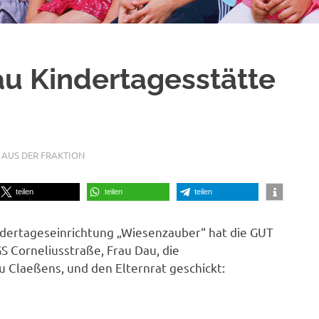
au Kindertagesstätte
 AUS DER FRAKTION
teilen
teilen
teilen
dertageseinrichtung „Wiesenzauber“ hat die GUT
S Corneliusstraße, Frau Dau, die
u Claeßens, und den Elternrat geschickt: