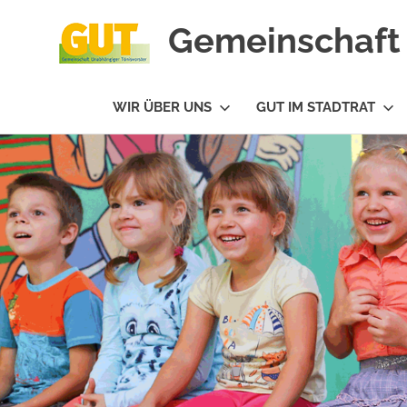
Gemeinschaft 
#GUTfuerTV
WIR ÜBER UNS
GUT IM STADTRAT
Zum
Inhalt
springen