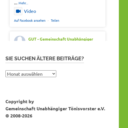
...
Mehr...
Video
Auf Facebook ansehen
·
Teilen
GUT - Gemeinschaft Unabhängiger
Tönisvorster
Montag 20th Juli 2026, 7:05
Out of office. Out of drama.
SIE SUCHEN ÄLTERE BEITRÄGE?
Wir wünschen schöne Ferien, Sonne und
gute Erholung.
Sie
suchen
#SommerferienNRW2026
ältere
#GUTfuerToenisvorst
Bei Instagram folgen
MEHR DAZU...
Beiträge?
#gemeinschaftunabhaengigertönisvorster
Copyright by
#tönisvorst
Gemeinschaft Unabhängiger Tönisvorster e.V.
Video
© 2008-2026
Auf Facebook ansehen
·
Teilen