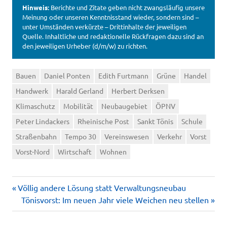
Hinweis:
Berichte und Zitate geben nicht zwangsläufig unsere
Meinung oder unseren Kenntnisstand wieder, sondern sind –
unter Umständen verkürzte – Drittinhalte der jeweiligen
Quelle. Inhaltliche und redaktionelle Rückfragen dazu sind an
den jeweiligen Urheber (d/m/w) zu richten.
Bauen
Daniel Ponten
Edith Furtmann
Grüne
Handel
Handwerk
Harald Gerland
Herbert Derksen
Klimaschutz
Mobilität
Neubaugebiet
ÖPNV
Peter Lindackers
Rheinische Post
Sankt Tönis
Schule
Straßenbahn
Tempo 30
Vereinswesen
Verkehr
Vorst
Vorst-Nord
Wirtschaft
Wohnen
Vorheriger
Beitragsnavigation
Völlig andere Lösung statt Verwaltungsneubau
Beitrag:
Nächster
Tönisvorst: Im neuen Jahr viele Weichen neu stellen
Beitrag: