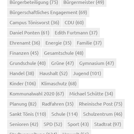
Bürgerbeteiligung
(75)
Bürgermeister
(49)
Bürgerschaftliches Engagement
(69)
Campus Tönisvorst
(36)
CDU
(60)
Daniel Ponten
(61)
Edith Furtmann
(37)
Ehrenamt
(36)
Energie
(35)
Familie
(37)
Finanzen
(45)
Gesamtschule
(48)
Grundschule
(40)
Grüne
(47)
Gymnasium
(47)
Handel
(38)
Haushalt
(52)
Jugend
(101)
Kinder
(106)
Klimaschutz
(68)
Kommunalwahl 2020
(67)
Michael Schütte
(34)
Planung
(82)
Radfahren
(35)
Rheinische Post
(75)
Sankt Tönis
(110)
Schule
(114)
Schulzentrum
(46)
Senioren
(42)
SPD
(52)
Sport
(43)
Stadtrat
(97)
Stadtverwaltung
(134)
Umwelt
(56)