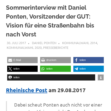
Sommerinterview mit Daniel
Ponten, Vorsitzender der GUT:
Vision für eine Straßenbahn bis
nach Vorst
30. JULI 2017
DANIEL PONTEN
KOMMUNALWAHL 2014
,
KOMMUNALWAHL 2020
,
PRESSEBERICHTE
E-Mail
drucken
teilen
teilen
teilen
teilen
teilen
Rheinische Post
am 29.08.2017
Dabei scheut Ponten auch nicht vor einer