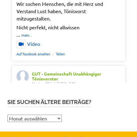
Wir suchen Menschen, die mit Herz und
Verstand Lust haben, Tönisvorst
mitzugestalten.
Nicht perfekt, nicht allwissen
...
Mehr...
Video
Auf Facebook ansehen
·
Teilen
GUT - Gemeinschaft Unabhängiger
Tönisvorster
Montag 20th Juli 2026, 7:05
Out of office. Out of drama.
SIE SUCHEN ÄLTERE BEITRÄGE?
Wir wünschen schöne Ferien, Sonne und gute
Erholung.
Sie
#SommerferienNRW2026
suchen
#GUTfuerToenisvorst
ältere