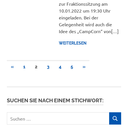
zur Fraktionssitzung am
10.01.2022 um 19:30 Uhr
eingeladen. Bei der
Gelegenheit wird auch die
Idee des „CampCorn“ von[…]
WEITERLESEN
Seitennummerierung
VORHERIGE
NÄCHSTE
«
1
2
3
4
5
»
BEITRÄGE
BEITRÄGE
der
Beiträge
SUCHEN SIE NACH EINEM STICHWORT:
Suchen
SUCHEN
nach: