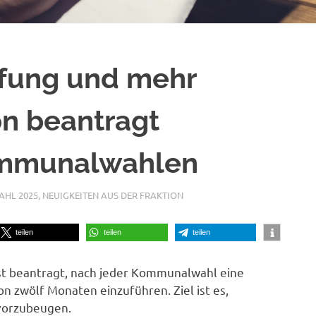
fung und mehr
on beantragt
ommunalwahlen
HL 2025
,
NEUIGKEITEN AUS DER FRAKTION
teilen
teilen
teilen
rst beantragt, nach jeder Kommunalwahl eine
on zwölf Monaten einzuführen. Ziel ist es,
 vorzubeugen.