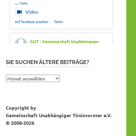
...
Mehr...
Video
Auf Facebook ansehen
·
Teilen
GUT - Gemeinschaft Unabhängiger
Tönisvorster
Montag 20th Juli 2026, 7:05
Out of office. Out of drama.
SIE SUCHEN ÄLTERE BEITRÄGE?
Wir wünschen schöne Ferien, Sonne und
gute Erholung.
Sie
suchen
#SommerferienNRW2026
ältere
#GUTfuerToenisvorst
Bei Instagram folgen
MEHR DAZU...
Beiträge?
#gemeinschaftunabhaengigertönisvorster
Copyright by
#tönisvorst
Gemeinschaft Unabhängiger Tönisvorster e.V.
Video
© 2008-2026
Auf Facebook ansehen
·
Teilen