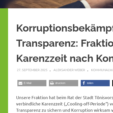
Korruptionsbekämp
Transparenz: Frakti
Karenzzeit nach K
27. SEPTEMBER 2025
ALEKSANDER WEBER
KOMMUNALWA
E-Mail
drucken
teilen
Unsere Fraktion hat beim Rat der Stadt Tönisvo
verbindliche Karenzzeit („Cooling-off-Periode“) v
Transparenz zu sichern und Korruption wirksam