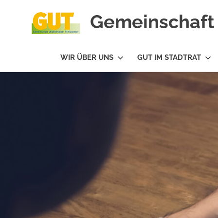
Gemeinschaft 
#GUTfuerTV
WIR ÜBER UNS
GUT IM STADTRAT
Zum
Inhalt
springen