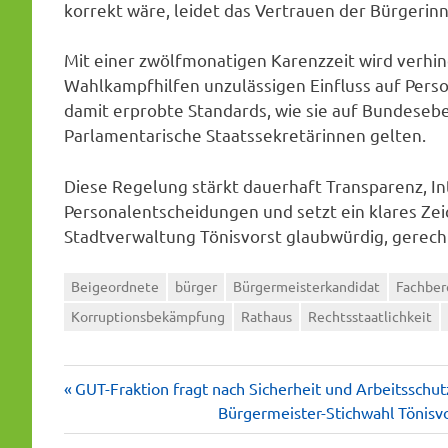
korrekt wäre, leidet das Vertrauen der Bürgerinn
Mit einer zwölfmonatigen Karenzzeit wird verhi
Wahlkampfhilfen unzulässigen Einfluss auf Per
damit erprobte Standards, wie sie auf Bundesebe
Parlamentarische Staatssekretärinnen gelten.
Diese Regelung stärkt dauerhaft Transparenz, In
Personalentscheidungen und setzt ein klares Zei
Stadtverwaltung Tönisvorst glaubwürdig, gerech
Beigeordnete
bürger
Bürgermeisterkandidat
Fachber
Korruptionsbekämpfung
Rathaus
Rechtsstaatlichkeit
Vorheriger
Beitragsnavigation
GUT-Fraktion fragt nach Sicherheit und Arbeitsschut
Beitrag:
Nächster
Bürgermeister-Stichwahl Tönisv
Beitrag: