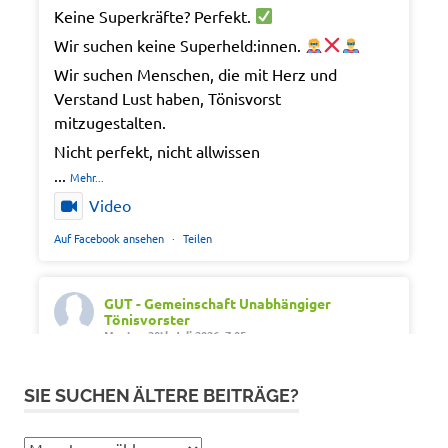
Keine Superkräfte? Perfekt.
Wir suchen keine Superheld:innen.
Wir suchen Menschen, die mit Herz und
Verstand Lust haben, Tönisvorst
mitzugestalten.
Nicht perfekt, nicht allwissen
...
Mehr...
Video
Auf Facebook ansehen
·
Teilen
GUT - Gemeinschaft Unabhängiger
Tönisvorster
Montag 20th Juli 2026, 7:05
Out of office. Out of drama.
SIE SUCHEN ÄLTERE BEITRÄGE?
Wir wünschen schöne Ferien, Sonne und gute
Erholung.
Sie