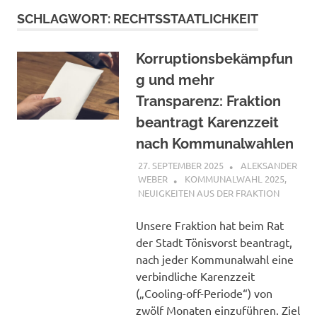
SCHLAGWORT:
RECHTSSTAATLICHKEIT
Korruptionsbekämpfun
g und mehr
Transparenz: Fraktion
beantragt Karenzzeit
nach Kommunalwahlen
27. SEPTEMBER 2025
ALEKSANDER
WEBER
KOMMUNALWAHL 2025
,
NEUIGKEITEN AUS DER FRAKTION
Unsere Fraktion hat beim Rat
der Stadt Tönisvorst beantragt,
nach jeder Kommunalwahl eine
verbindliche Karenzzeit
(„Cooling-off-Periode“) von
zwölf Monaten einzuführen. Ziel