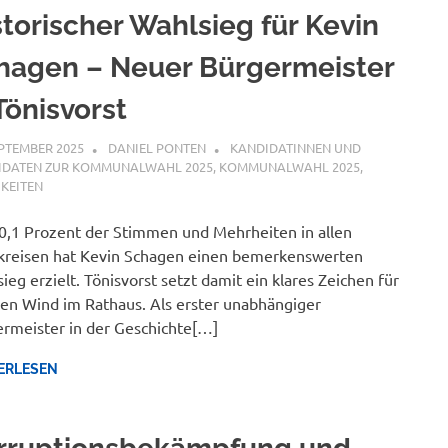
storischer Wahlsieg für Kevin
hagen – Neuer Bürgermeister
Tönisvorst
EPTEMBER 2025
DANIEL PONTEN
KANDIDATINNEN UND
IDATEN ZUR KOMMUNALWAHL 2025
,
KOMMUNALWAHL 2025
,
KEITEN
0,1 Prozent der Stimmen und Mehrheiten in allen
reisen hat Kevin Schagen einen bemerkenswerten
ieg erzielt. Tönisvorst setzt damit ein klares Zeichen für
hen Wind im Rathaus. Als erster unabhängiger
rmeister in der Geschichte[…]
ERLESEN