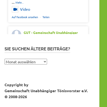
...
Mehr...
Video
Auf Facebook ansehen
·
Teilen
GUT - Gemeinschaft Unabhängiger
Tönisvorster
Montag 20th Juli 2026, 7:05
Out of office. Out of drama.
SIE SUCHEN ÄLTERE BEITRÄGE?
Wir wünschen schöne Ferien, Sonne und
gute Erholung.
Sie
suchen
#SommerferienNRW2026
ältere
#GUTfuerToenisvorst
Bei Instagram folgen
MEHR DAZU...
Beiträge?
#gemeinschaftunabhaengigertönisvorster
Copyright by
#tönisvorst
Gemeinschaft Unabhängiger Tönisvorster e.V.
Video
© 2008-2026
Auf Facebook ansehen
·
Teilen