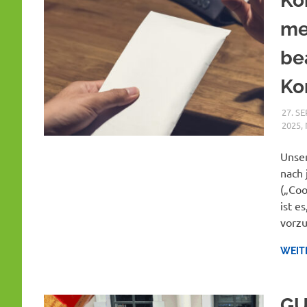
Ko
me
be
Ko
27. S
2025
,
Unser
nach 
(„Coo
ist e
vorzu
WEIT
GU