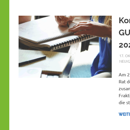
Ko
GU
20
17. O
NEUIG
Am 27
Rat d
zusam
Frakt
die s
WEIT