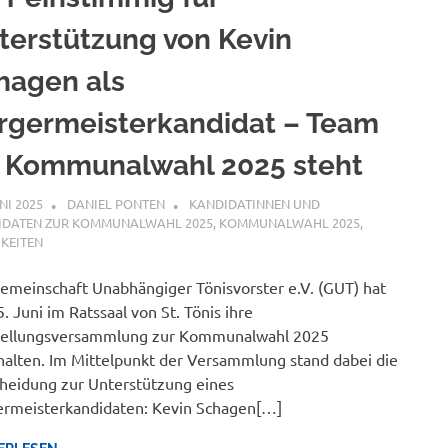
terstützung von Kevin
hagen als
rgermeisterkandidat – Team
r Kommunalwahl 2025 steht
UNI 2025
DANIEL PONTEN
KANDIDATINNEN UND
IDATEN ZUR KOMMUNALWAHL 2025
,
KOMMUNALWAHL 2025
,
KEITEN
emeinschaft Unabhängiger Tönisvorster e.V. (GUT) hat
. Juni im Ratssaal von St. Tönis ihre
tellungsversammlung zur Kommunalwahl 2025
alten. Im Mittelpunkt der Versammlung stand dabei die
heidung zur Unterstützung eines
rmeisterkandidaten: Kevin Schagen[…]