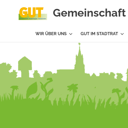
Gemeinschaft 
#GUTfuerTV
WIR ÜBER UNS
GUT IM STADTRAT
Zum
Inhalt
springen