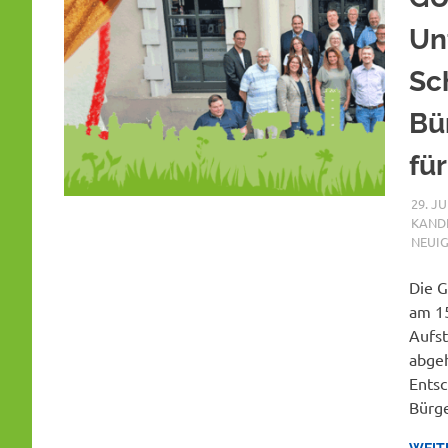
Un
Sc
Bü
fü
29. J
KAND
NEUIG
Die G
am 15
Aufs
abgeh
Entsc
Bürge