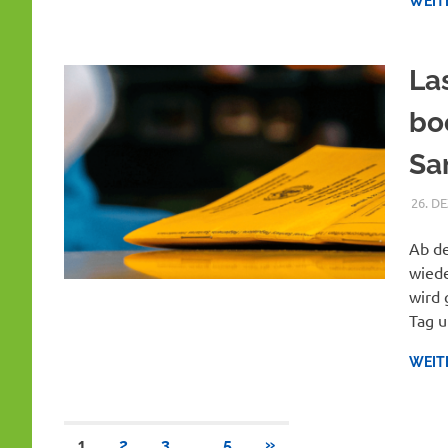
WEIT
La
bo
Sa
26. D
Ab de
wiede
wird 
Tag u
WEIT
Seitennummerierung
…
NÄCHSTE
1
2
3
5
»