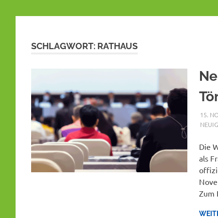
SCHLAGWORT:
RATHAUS
Ne
Tö
15. N
NEUIG
Die W
als F
offiz
Nove
Zum F
WEIT