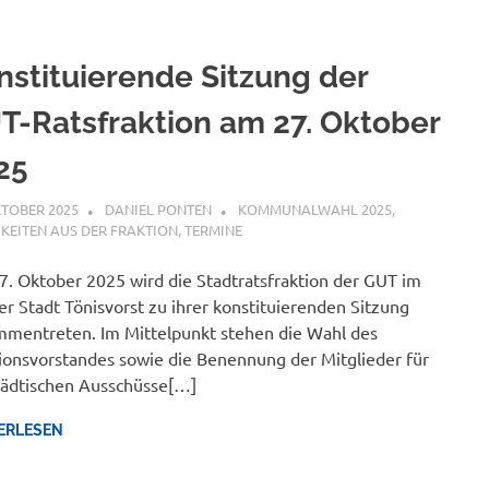
nstituierende Sitzung der
T-Ratsfraktion am 27. Oktober
25
KTOBER 2025
DANIEL PONTEN
KOMMUNALWAHL 2025
,
KEITEN AUS DER FRAKTION
,
TERMINE
. Oktober 2025 wird die Stadtratsfraktion der GUT im
er Stadt Tönisvorst zu ihrer konstituierenden Sitzung
mentreten. Im Mittelpunkt stehen die Wahl des
ionsvorstandes sowie die Benennung der Mitglieder für
tädtischen Ausschüsse[…]
ERLESEN