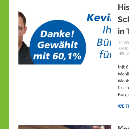
Hi
Sc
in 
30. S
KAND
NEUIG
Mit 6
Wahlk
Wahls
frisc
Bürge
WEIT