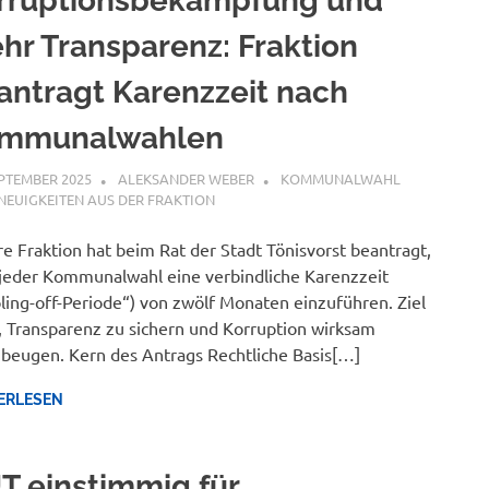
rruptionsbekämpfung und
hr Transparenz: Fraktion
antragt Karenzzeit nach
mmunalwahlen
EPTEMBER 2025
ALEKSANDER WEBER
KOMMUNALWAHL
NEUIGKEITEN AUS DER FRAKTION
e Fraktion hat beim Rat der Stadt Tönisvorst beantragt,
jeder Kommunalwahl eine verbindliche Karenzzeit
ling-off-Periode“) von zwölf Monaten einzuführen. Ziel
s, Transparenz zu sichern und Korruption wirksam
beugen. Kern des Antrags Rechtliche Basis[…]
ERLESEN
T einstimmig für