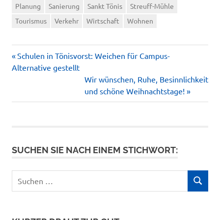
Planung
Sanierung
Sankt Tönis
Streuff-Mühle
Tourismus
Verkehr
Wirtschaft
Wohnen
Vorheriger
Beitragsnavigation
Schulen in Tönisvorst: Weichen für Campus-
Beitrag:
Alternative gestellt
Nächster
Wir wünschen, Ruhe, Besinnlichkeit
Beitrag:
und schöne Weihnachtstage!
SUCHEN SIE NACH EINEM STICHWORT:
Suchen
SUCHEN
nach: