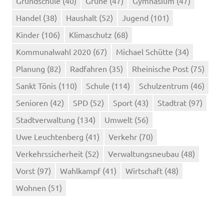
Grundschule
(40)
Grüne
(47)
Gymnasium
(47)
Handel
(38)
Haushalt
(52)
Jugend
(101)
Kinder
(106)
Klimaschutz
(68)
Kommunalwahl 2020
(67)
Michael Schütte
(34)
Planung
(82)
Radfahren
(35)
Rheinische Post
(75)
Sankt Tönis
(110)
Schule
(114)
Schulzentrum
(46)
Senioren
(42)
SPD
(52)
Sport
(43)
Stadtrat
(97)
Stadtverwaltung
(134)
Umwelt
(56)
Uwe Leuchtenberg
(41)
Verkehr
(70)
Verkehrssicherheit
(52)
Verwaltungsneubau
(48)
Vorst
(97)
Wahlkampf
(41)
Wirtschaft
(48)
Wohnen
(51)