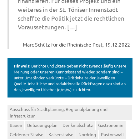
finanzieren. Für dieses Projekt und ein
weiteres in der St. Töniser Innenstadt
schaffte die Politik jetzt die rechtlichen
Voraussetzungen. […]
Marc Schütz für die Rheinische Post, 19.12.2022
Hinweis:
Berichte und Zitate geben nicht zwangsläufig unsere
Meinung oder unseren Kenntnisstand wieder, sondern sind –
unter Umständen verkürzte – Drittinhalte der jeweiligen
Quelle. Inhaltliche und redaktionelle Rückfragen dazu sind an
den jeweiligen Urheber (d/m/w) zu richten.
Ausschuss für Stadtplanung, Regionalplanung und
Infrastruktur
Bauen
Bebauungsplan
Denkmalschutz
Gastronomie
Gelderner Straße
Kaiserstraße
Nordring
Pastorswall