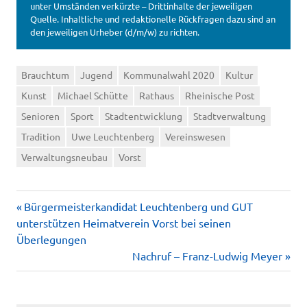
unter Umständen verkürzte – Drittinhalte der jeweiligen
Quelle. Inhaltliche und redaktionelle Rückfragen dazu sind an
den jeweiligen Urheber (d/m/w) zu richten.
Brauchtum
Jugend
Kommunalwahl 2020
Kultur
Kunst
Michael Schütte
Rathaus
Rheinische Post
Senioren
Sport
Stadtentwicklung
Stadtverwaltung
Tradition
Uwe Leuchtenberg
Vereinswesen
Verwaltungsneubau
Vorst
Vorheriger
Beitragsnavigation
Bürgermeisterkandidat Leuchtenberg und GUT
Beitrag:
unterstützen Heimatverein Vorst bei seinen
Überlegungen
Nächster
Nachruf – Franz-Ludwig Meyer
Beitrag: