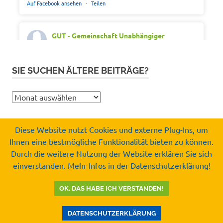
Auf Facebook ansehen
·
Teilen
GUT - Gemeinschaft Unabhängiger
Tönisvorster
Montag 20th Juli 2026, 7:05
Out of office. Out of drama.
SIE SUCHEN ÄLTERE BEITRÄGE?
Wir wünschen schöne Ferien, Sonne und gute
Erholung.
Sie
suchen
#SommerferienNRW2026
ältere
#GUTfuerToenisvorst
Diese Website nutzt Cookies und externe Plug-Ins, um
Beiträge?
#gemeinschaftunabhaengigertönisvorster
Ihnen eine bestmögliche Funktionalität bieten zu können.
Copyright by
#tönisvorst
Durch die weitere Nutzung der Website erklären Sie sich
Gemeinschaft Unabhängiger Tönisvorster e.V.
einverstanden. Mehr Infos in der Datenschutzerklärung!
Video
© 2008-2026
Auf Facebook ansehen
·
Teilen
OK, DAS HABE ICH VERSTANDEN!
DATENSCHUTZERKLÄRUNG
GUT - Gemeinschaft Unabhängiger
Tönisvorster