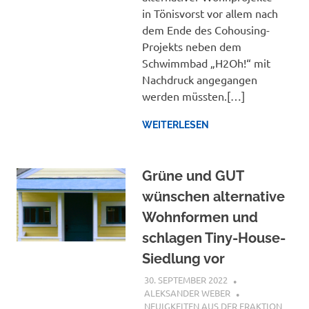
in Tönisvorst vor allem nach
dem Ende des Cohousing-
Projekts neben dem
Schwimmbad „H2Oh!“ mit
Nachdruck angegangen
werden müssten.[…]
WEITERLESEN
Grüne und GUT
wünschen alternative
Wohnformen und
schlagen Tiny-House-
Siedlung vor
30. SEPTEMBER 2022
ALEKSANDER WEBER
NEUIGKEITEN AUS DER FRAKTION