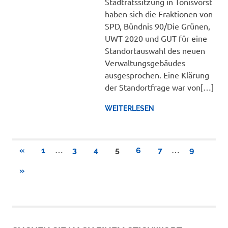
Stadtratssitzung in Tönisvorst
haben sich die Fraktionen von
SPD, Bündnis 90/Die Grünen,
UWT 2020 und GUT für eine
Standortauswahl des neuen
Verwaltungsgebäudes
ausgesprochen. Eine Klärung
der Standortfrage war von[…]
WEITERLESEN
Seitennummerierung
…
…
VORHERIGE
«
1
3
4
5
6
7
9
BEITRÄGE
der
NÄCHSTE
»
BEITRÄGE
Beiträge