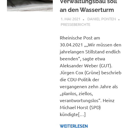
Verwaltungsbau soll
an den Wasserturm
1. MAI 2021
DANIEL PONTEN
PRESSEBERICHTE
Rheinische Post am
30.04.2021 „„Wir müssen den
jahrelangen Stillstand endlich
beenden“, sagte etwa
Aleksander Weber (GUT).
Jürgen Cox (Grüne) beschrieb
die CDU-Politik der
vergangenen zehn Jahre als
„planlos, ziellos,
verantwortungslos“. Heinz
Michael Horst (SPD)
kündigte[…]
WEITERLESEN