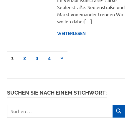
im Verlauf Kuhstraße-Markt-
Seulenstraße. Seulenstraße und
Markt voneinander trennen Wir
wollen daher[…]
WEITERLESEN
Seitennummerierung
NÄCHSTE
1
2
3
4
»
BEITRÄGE
der
Beiträge
SUCHEN SIE NACH EINEM STICHWORT:
Suchen
SUCHEN
nach: