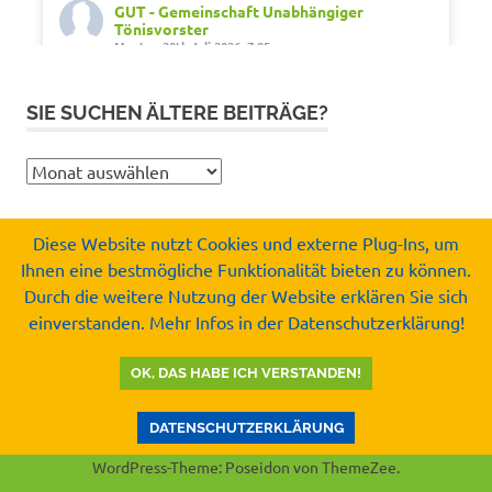
GUT - Gemeinschaft Unabhängiger
Tönisvorster
Montag 20th Juli 2026, 7:05
Out of office. Out of drama.
SIE SUCHEN ÄLTERE BEITRÄGE?
Wir wünschen schöne Ferien, Sonne und gute
Erholung.
Sie
#SommerferienNRW2026
suchen
#GUTfuerToenisvorst
ältere
#gemeinschaftunabhaengigertönisvorster
Diese Website nutzt Cookies und externe Plug-Ins, um
Beiträge?
#tönisvorst
Ihnen eine bestmögliche Funktionalität bieten zu können.
Copyright by
Durch die weitere Nutzung der Website erklären Sie sich
Video
Gemeinschaft Unabhängiger Tönisvorster e.V.
einverstanden. Mehr Infos in der Datenschutzerklärung!
© 2008-2026
Auf Facebook ansehen
·
Teilen
OK, DAS HABE ICH VERSTANDEN!
GUT - Gemeinschaft Unabhängiger
Tönisvorster
DATENSCHUTZERKLÄRUNG
Mittwoch 15th Juli 2026, 8:37
WordPress-Theme: Poseidon von ThemeZee.
Kurz vor der Sommerpause noch eine gute