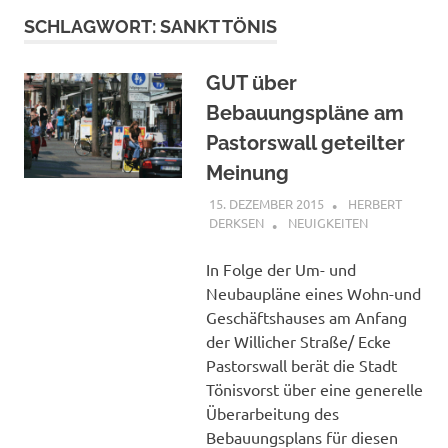
SCHLAGWORT:
SANKT TÖNIS
GUT über
Bebauungspläne am
Pastorswall geteilter
Meinung
15. DEZEMBER 2015
HERBERT
DERKSEN
NEUIGKEITEN
In Folge der Um- und
Neubaupläne eines Wohn-und
Geschäftshauses am Anfang
der Willicher Straße/ Ecke
Pastorswall berät die Stadt
Tönisvorst über eine generelle
Überarbeitung des
Bebauungsplans für diesen