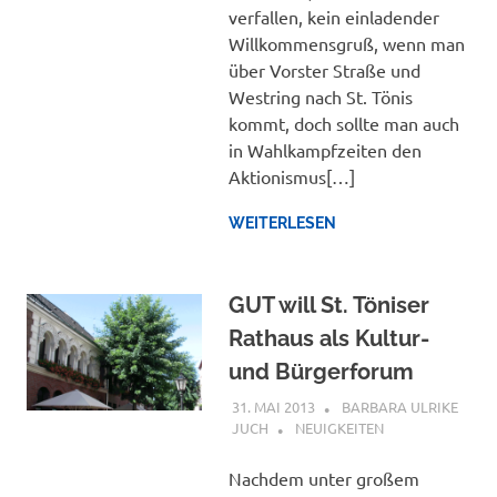
verfallen, kein einladender
Willkommensgruß, wenn man
über Vorster Straße und
Westring nach St. Tönis
kommt, doch sollte man auch
in Wahlkampfzeiten den
Aktionismus[…]
WEITERLESEN
GUT will St. Töniser
Rathaus als Kultur-
und Bürgerforum
31. MAI 2013
BARBARA ULRIKE
JUCH
NEUIGKEITEN
Nachdem unter großem