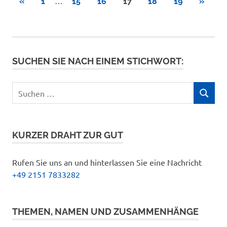
Seitennummerierung
…
VORHERIGE
NÄCHS
«
1
15
16
17
18
19
»
BEITRÄGE
BEITR
der
Beiträge
SUCHEN SIE NACH EINEM STICHWORT:
Suchen
SUCHEN
nach:
KURZER DRAHT ZUR GUT
Rufen Sie uns an und hinterlassen Sie eine Nachricht
+49 2151 7833282
THEMEN, NAMEN UND ZUSAMMENHÄNGE