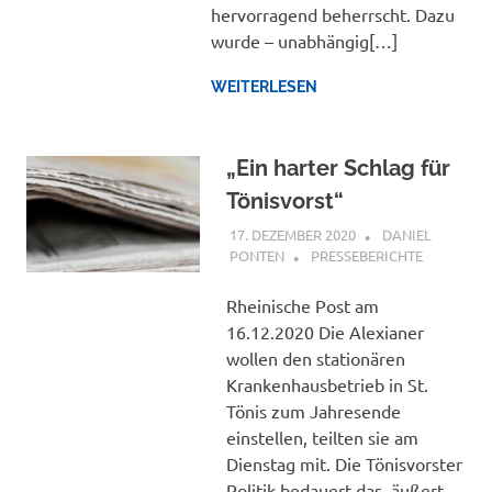
hervorragend beherrscht. Dazu
wurde – unabhängig[…]
WEITERLESEN
„Ein harter Schlag für
Tönisvorst“
17. DEZEMBER 2020
DANIEL
PONTEN
PRESSEBERICHTE
Rheinische Post am
16.12.2020 Die Alexianer
wollen den stationären
Krankenhausbetrieb in St.
Tönis zum Jahresende
einstellen, teilten sie am
Dienstag mit. Die Tönisvorster
Politik bedauert das, äußert