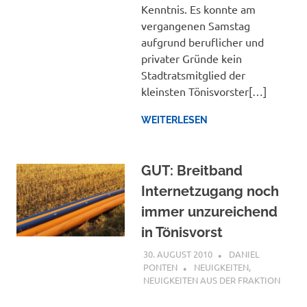
Kenntnis. Es konnte am
vergangenen Samstag
aufgrund beruflicher und
privater Gründe kein
Stadtratsmitglied der
kleinsten Tönisvorster[…]
WEITERLESEN
GUT: Breitband
Internetzugang noch
immer unzureichend
in Tönisvorst
30. AUGUST 2010
DANIEL
PONTEN
NEUIGKEITEN
,
NEUIGKEITEN AUS DER FRAKTION