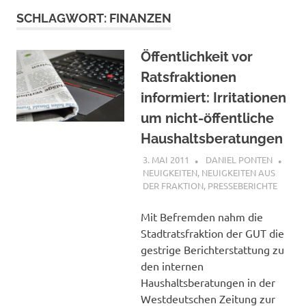
SCHLAGWORT:
FINANZEN
Öffentlichkeit vor
Ratsfraktionen
informiert: Irritationen
um nicht-öffentliche
Haushaltsberatungen
3. MAI 2011
DANIEL PONTEN
NEUIGKEITEN
,
NEUIGKEITEN AUS
DER FRAKTION
,
PRESSEBERICHTE
Mit Befremden nahm die
Stadtratsfraktion der GUT die
gestrige Berichterstattung zu
den internen
Haushaltsberatungen in der
Westdeutschen Zeitung zur