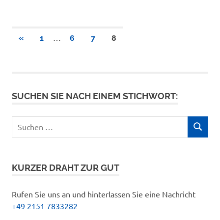
Seitennummerierung
…
VORHERIGE
«
1
6
7
8
BEITRÄGE
der
Beiträge
SUCHEN SIE NACH EINEM STICHWORT:
Suchen
SUCHEN
nach:
KURZER DRAHT ZUR GUT
Rufen Sie uns an und hinterlassen Sie eine Nachricht
+49 2151 7833282