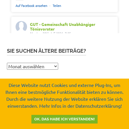
Auf Facebook ansehen
·
Teilen
GUT - Gemeinschaft Unabhängiger
Tönisvorster
Montag 20th Juli 2026, 7:05
Out of office. Out of drama.
SIE SUCHEN ÄLTERE BEITRÄGE?
Wir wünschen schöne Ferien, Sonne und gute
Erholung.
Sie
#SommerferienNRW2026
suchen
#GUTfuerToenisvorst
ältere
Diese Website nutzt Cookies und externe Plug-Ins, um
#gemeinschaftunabhaengigertönisvorster
Beiträge?
Ihnen eine bestmögliche Funktionalität bieten zu können.
#tönisvorst
Copyright by
Durch die weitere Nutzung der Website erklären Sie sich
Video
Gemeinschaft Unabhängiger Tönisvorster e.V.
einverstanden. Mehr Infos in der Datenschutzerklärung!
© 2008-2026
Auf Facebook ansehen
·
Teilen
OK, DAS HABE ICH VERSTANDEN!
GUT - Gemeinschaft Unabhängiger