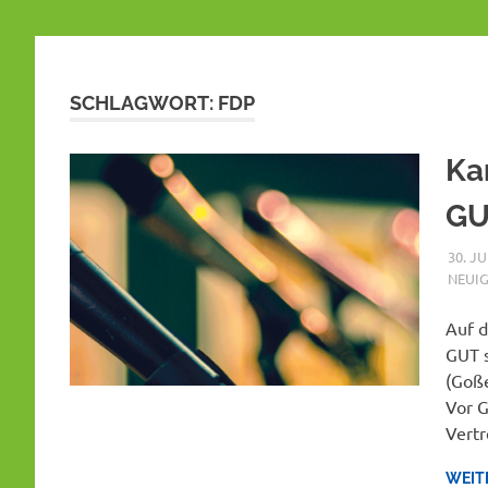
SCHLAGWORT:
FDP
Ka
GU
30. J
NEUIG
Auf d
GUT s
(Goße
Vor G
Vertr
WEIT