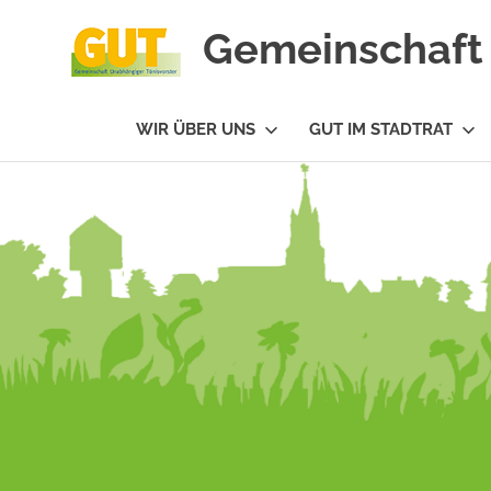
Gemeinschaft 
#GUTfuerTV
WIR ÜBER UNS
GUT IM STADTRAT
Zum
Inhalt
springen