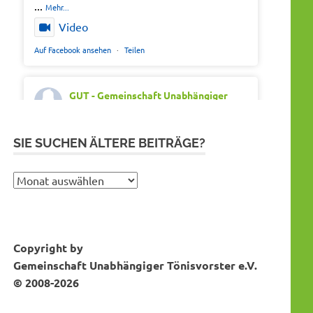
...
Mehr...
Video
Auf Facebook ansehen
·
Teilen
GUT - Gemeinschaft Unabhängiger
Tönisvorster
Montag 20th Juli 2026, 7:05
Out of office. Out of drama.
SIE SUCHEN ÄLTERE BEITRÄGE?
Wir wünschen schöne Ferien, Sonne und
gute Erholung.
Sie
suchen
#SommerferienNRW2026
ältere
#GUTfuerToenisvorst
Bei Instagram folgen
MEHR DAZU...
Beiträge?
#gemeinschaftunabhaengigertönisvorster
Copyright by
#tönisvorst
Gemeinschaft Unabhängiger Tönisvorster e.V.
Video
© 2008-2026
Auf Facebook ansehen
·
Teilen