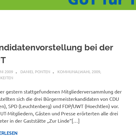
ndidatenvorstellung bei der
T
UNI 2009
DANIEL PONTEN
KOMMUNALWAHL 2009
,
KEITEN
er gestern stattgefundenen Mitgliederversammlung der
tellten sich die drei Bürgermeisterkandidaten von CDU
n), SPD (Leuchtenberg) und FDP/UWT (Hoechtlen) vor.
UT-Mitgliedern, Gästen und Presse erörterten alle drei
eter in der Gaststätte „Zur Linde“[…]
ERLESEN