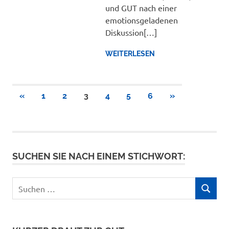
und GUT nach einer
emotionsgeladenen
Diskussion[…]
WEITERLESEN
Seitennummerierung
VORHERIGE
NÄCHSTE
«
1
2
3
4
5
6
»
BEITRÄGE
BEITRÄGE
der
Beiträge
SUCHEN SIE NACH EINEM STICHWORT:
Suchen
SUCHEN
nach: