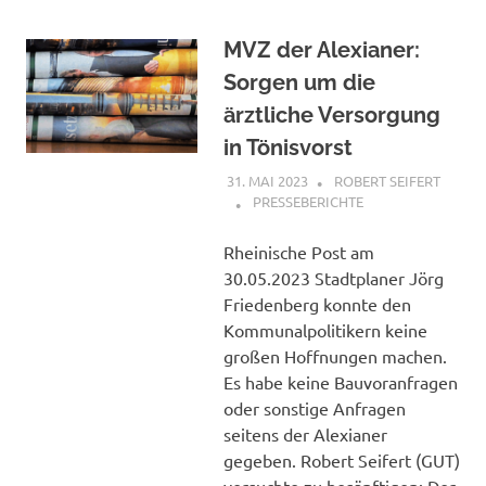
MVZ der Alexianer:
Sorgen um die
ärztliche Versorgung
in Tönisvorst
31. MAI 2023
ROBERT SEIFERT
PRESSEBERICHTE
Rheinische Post am
30.05.2023 Stadtplaner Jörg
Friedenberg konnte den
Kommunalpolitikern keine
großen Hoffnungen machen.
Es habe keine Bauvoranfragen
oder sonstige Anfragen
seitens der Alexianer
gegeben. Robert Seifert (GUT)
versuchte zu besänftigen: Der