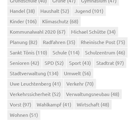
Grundschule
(40)
Grüne
(47)
Gymnasium
(47)
Handel
(38)
Haushalt
(52)
Jugend
(101)
Kinder
(106)
Klimaschutz
(68)
Kommunalwahl 2020
(67)
Michael Schütte
(34)
Planung
(82)
Radfahren
(35)
Rheinische Post
(75)
Sankt Tönis
(110)
Schule
(114)
Schulzentrum
(46)
Senioren
(42)
SPD
(52)
Sport
(43)
Stadtrat
(97)
Stadtverwaltung
(134)
Umwelt
(56)
Uwe Leuchtenberg
(41)
Verkehr
(70)
Verkehrssicherheit
(52)
Verwaltungsneubau
(48)
Vorst
(97)
Wahlkampf
(41)
Wirtschaft
(48)
Wohnen
(51)