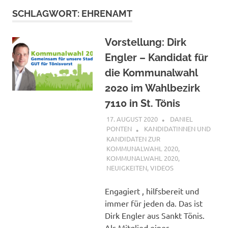
SCHLAGWORT:
EHRENAMT
Vorstellung: Dirk
Engler – Kandidat für
die Kommunalwahl
2020 im Wahlbezirk
7110 in St. Tönis
17. AUGUST 2020
DANIEL
PONTEN
KANDIDATINNEN UND
KANDIDATEN ZUR
KOMMUNALWAHL 2020
,
KOMMUNALWAHL 2020
,
NEUIGKEITEN
,
VIDEOS
Engagiert , hilfsbereit und
immer für jeden da. Das ist
Dirk Engler aus Sankt Tönis.
Als Mitglied einer