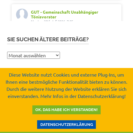
GUT - Gemeinschaft Unabhängiger
Tönisvorster
Montag 20th Juli 2026, 7:05
Out of office. Out of drama.
SIE SUCHEN ÄLTERE BEITRÄGE?
Wir wünschen schöne Ferien, Sonne und gute
Erholung.
Sie
#SommerferienNRW2026
suchen
#GUTfuerToenisvorst
ältere
#gemeinschaftunabhaengigertönisvorster
Diese Website nutzt Cookies und externe Plug-Ins, um
Beiträge?
#tönisvorst
Ihnen eine bestmögliche Funktionalität bieten zu können.
Copyright by
Durch die weitere Nutzung der Website erklären Sie sich
Video
Gemeinschaft Unabhängiger Tönisvorster e.V.
einverstanden. Mehr Infos in der Datenschutzerklärung!
© 2008-2026
Auf Facebook ansehen
·
Teilen
OK, DAS HABE ICH VERSTANDEN!
GUT - Gemeinschaft Unabhängiger
Tönisvorster
DATENSCHUTZERKLÄRUNG
Mittwoch 15th Juli 2026, 8:37