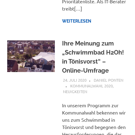
Prioritätenliste. Als IT-Berater
treibt[…]
WEITERLESEN
Ihre Meinung zum
„Schwimmbad H2Oh!
in Tönisvorst“ –
Online-Umfrage
24. JULI 2020
DANIEL PONTEN
KOMMUNALWAHL 2020
,
NEUIGKEITEN
In unserem Programm zur
Kommunalwahl bekennen wir
uns zum Schwimmbad in
Tönisvorst und begegnen den
Herausforderungen, die das