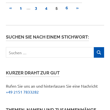
Seitennummerierung
…
VORHERIGE
NÄCHSTE
«
1
3
4
5
6
»
BEITRÄGE
BEITRÄGE
der
Beiträge
SUCHEN SIE NACH EINEM STICHWORT:
Suchen
SUCHEN
nach:
KURZER DRAHT ZUR GUT
Rufen Sie uns an und hinterlassen Sie eine Nachricht
+49 2151 7833282
THEMEN, NAMEN UND ZUSAMMENHÄNGE