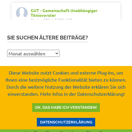
GUT - Gemeinschaft Unabhängiger
Tönisvorster
Montag 20th Juli 2026, 7:05
Out of office. Out of drama.
SIE SUCHEN ÄLTERE BEITRÄGE?
Wir wünschen schöne Ferien, Sonne und gute
Erholung.
Sie
#SommerferienNRW2026
suchen
#GUTfuerToenisvorst
ältere
#gemeinschaftunabhaengigertönisvorster
Diese Website nutzt Cookies und externe Plug-Ins, um
Beiträge?
#tönisvorst
Ihnen eine bestmögliche Funktionalität bieten zu können.
Copyright by
Durch die weitere Nutzung der Website erklären Sie sich
Video
Gemeinschaft Unabhängiger Tönisvorster e.V.
einverstanden. Mehr Infos in der Datenschutzerklärung!
© 2008-2026
Auf Facebook ansehen
·
Teilen
OK, DAS HABE ICH VERSTANDEN!
GUT - Gemeinschaft Unabhängiger
Tönisvorster
DATENSCHUTZERKLÄRUNG
Mittwoch 15th Juli 2026, 8:37