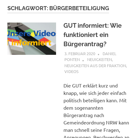
SCHLAGWORT:
BÜRGERBETEILIGUNG
GUT informiert: Wie
funktioniert ein
Bürgerantrag?
3. FEBRUAR 2020
DANIEL
PONTEN
NEUIGKEITEN
,
NEUIGKEITEN AUS DER FRAKTION
,
VIDEOS
Die GUT erklärt kurz und
knapp, wie sich jeder einfach
politisch beteiligen kann. Mit
dem sogenannten
Bürgerantrag nach
Gemeindeordnung NRW kann
man schnell seine Fragen,
Anregungen, Beschwerden an