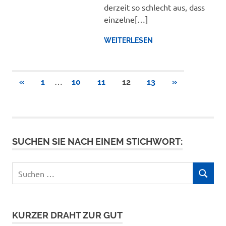
derzeit so schlecht aus, dass
einzelne[…]
WEITERLESEN
Seitennummerierung
…
VORHERIGE
NÄCHSTE
«
1
10
11
12
13
»
BEITRÄGE
BEITRÄGE
der
Beiträge
SUCHEN SIE NACH EINEM STICHWORT:
Suchen
SUCHEN
nach:
KURZER DRAHT ZUR GUT