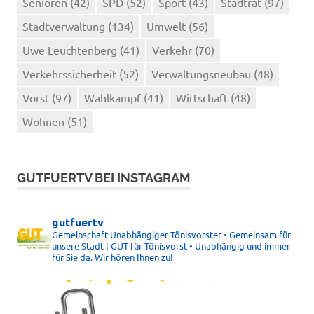
Senioren
(42)
SPD
(52)
Sport
(43)
Stadtrat
(97)
Stadtverwaltung
(134)
Umwelt
(56)
Uwe Leuchtenberg
(41)
Verkehr
(70)
Verkehrssicherheit
(52)
Verwaltungsneubau
(48)
Vorst
(97)
Wahlkampf
(41)
Wirtschaft
(48)
Wohnen
(51)
GUTFUERTV BEI INSTAGRAM
gutfuertv
Gemeinschaft Unabhängiger Tönisvorster • Gemeinsam für
unsere Stadt | GUT für Tönisvorst • Unabhängig und immer
für Sie da. Wir hören Ihnen zu!