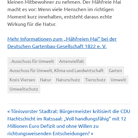
kleinen Mitbewohner zu nehmen. Der Mähfreie Mai
macht es vor: Wenn viele Menschen im richtigen
Moment kurz innehalten, entsteht daraus echte
Wirkung für die Natur.
Mehr Informationen zum „Mähfreien Mai“ bei der
Deutschen Gartenbau-Gesellschaft 1822 e. V.
. Ausschuss für Umwelt
Artenvielfalt
Ausschuss für Umwelt, Klima und Landwirtschaft
Garten
Kreis Viersen
Natur
Naturschutz
Tierschutz
Umwelt
Umweltschutz
Vorheriger
Beitragsnavigation
Tönisvorster Stadtrat: Bürgermeister kritisiert die CDU
Nächster
Beitrag:
Nachtschicht im Ratssaal: „Voll handlungsfähig“ mit 12
Beitrag:
Millionen Euro Defizit und ohne Willen zu
richtungsweisenden Entscheidungen?