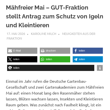
Mähfreier Mai – GUT-Fraktion
stellt Antrag zum Schutz von Igeln
und Kleintieren
17. MAI 2026
KAROLINE MILCH
NEUIGKEITEN AUS DER
FRAKTION
E-Mail
drucken
teilen
teilen
teilen
teilen
teilen
Einmal im Jahr rufen die Deutsche Gartenbau-
Gesellschaft und zwei Gartenakademien zum Mähfreien
Mai auf: einen Monat lang den Rasenmäher stehen
lassen, Blüten wachsen lassen, Insekten und Kleintieren
Raum geben. Was zunächst nach Faulheit klingt, ist ein