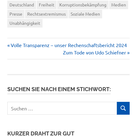
Deutschland
Freiheit
Korruptionsbekämpfung
Medien
Presse
Rechtsextremismus
Soziale Medien
Unabhängigkeit
Vorheriger
Beitragsnavigation
Volle Transparenz – unser Rechenschaftsbericht 2024
Beitrag:
Nächster
Zum Tode von Udo Schiefner
Beitrag:
SUCHEN SIE NACH EINEM STICHWORT:
Suchen
SUCHEN
nach:
KURZER DRAHT ZUR GUT