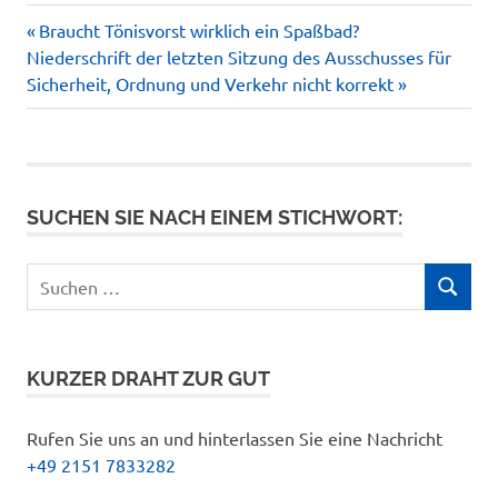
Vorheriger
Beitragsnavigation
Braucht Tönisvorst wirklich ein Spaßbad?
Nächster
Beitrag:
Niederschrift der letzten Sitzung des Ausschusses für
Beitrag:
Sicherheit, Ordnung und Verkehr nicht korrekt
SUCHEN SIE NACH EINEM STICHWORT:
Suchen
SUCHEN
nach:
KURZER DRAHT ZUR GUT
Rufen Sie uns an und hinterlassen Sie eine Nachricht
+49 2151 7833282