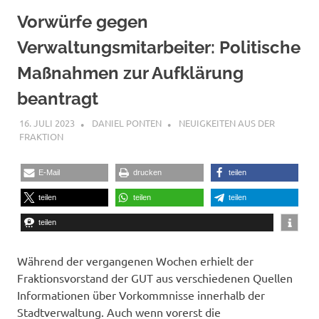
Vorwürfe gegen
Verwaltungsmitarbeiter: Politische
Maßnahmen zur Aufklärung
beantragt
16. JULI 2023
DANIEL PONTEN
NEUIGKEITEN AUS DER
FRAKTION
E-Mail
drucken
teilen
teilen
teilen
teilen
teilen
Während der vergangenen Wochen erhielt der
Fraktionsvorstand der GUT aus verschiedenen Quellen
Informationen über Vorkommnisse innerhalb der
Stadtverwaltung. Auch wenn vorerst die