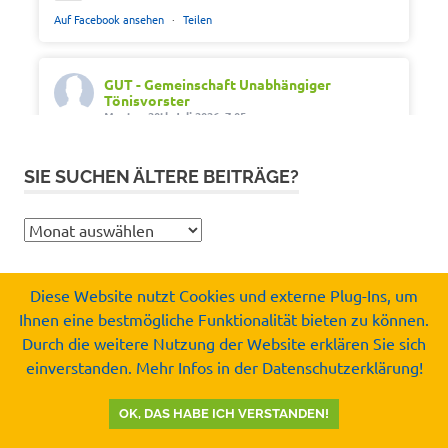
Auf Facebook ansehen
·
Teilen
GUT - Gemeinschaft Unabhängiger
Tönisvorster
Montag 20th Juli 2026, 7:05
Out of office. Out of drama.
SIE SUCHEN ÄLTERE BEITRÄGE?
Wir wünschen schöne Ferien, Sonne und gute
Erholung.
Sie
#SommerferienNRW2026
suchen
#GUTfuerToenisvorst
ältere
#gemeinschaftunabhaengigertönisvorster
Diese Website nutzt Cookies und externe Plug-Ins, um
Beiträge?
#tönisvorst
Ihnen eine bestmögliche Funktionalität bieten zu können.
Copyright by
Durch die weitere Nutzung der Website erklären Sie sich
Video
Gemeinschaft Unabhängiger Tönisvorster e.V.
einverstanden. Mehr Infos in der Datenschutzerklärung!
© 2008-2026
Auf Facebook ansehen
·
Teilen
OK, DAS HABE ICH VERSTANDEN!
GUT - Gemeinschaft Unabhängiger