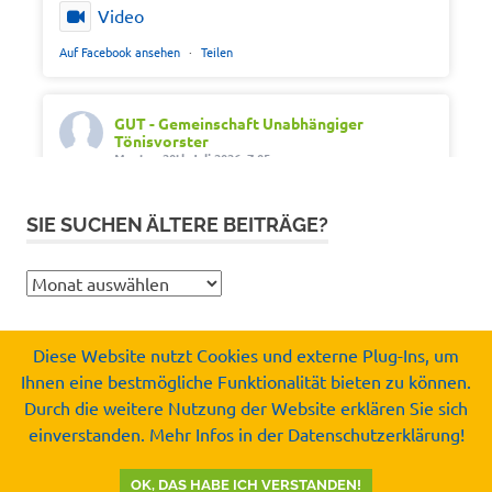
Video
Auf Facebook ansehen
·
Teilen
GUT - Gemeinschaft Unabhängiger
Tönisvorster
Montag 20th Juli 2026, 7:05
Out of office. Out of drama.
SIE SUCHEN ÄLTERE BEITRÄGE?
Wir wünschen schöne Ferien, Sonne und gute
Erholung.
Sie
#SommerferienNRW2026
suchen
#GUTfuerToenisvorst
ältere
#gemeinschaftunabhaengigertönisvorster
Diese Website nutzt Cookies und externe Plug-Ins, um
Beiträge?
#tönisvorst
Ihnen eine bestmögliche Funktionalität bieten zu können.
Copyright by
Durch die weitere Nutzung der Website erklären Sie sich
Video
Gemeinschaft Unabhängiger Tönisvorster e.V.
einverstanden. Mehr Infos in der Datenschutzerklärung!
© 2008-2026
Auf Facebook ansehen
·
Teilen
OK, DAS HABE ICH VERSTANDEN!