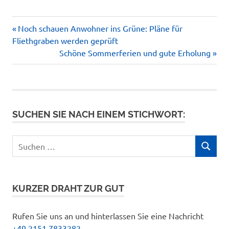
Vorheriger
Beitragsnavigation
Noch schauen Anwohner ins Grüne: Pläne für
Beitrag:
Fliethgraben werden geprüft
Nächster
Schöne Sommerferien und gute Erholung
Beitrag:
SUCHEN SIE NACH EINEM STICHWORT:
Suchen
SUCHEN
nach:
KURZER DRAHT ZUR GUT
Rufen Sie uns an und hinterlassen Sie eine Nachricht
+49 2151 7833282