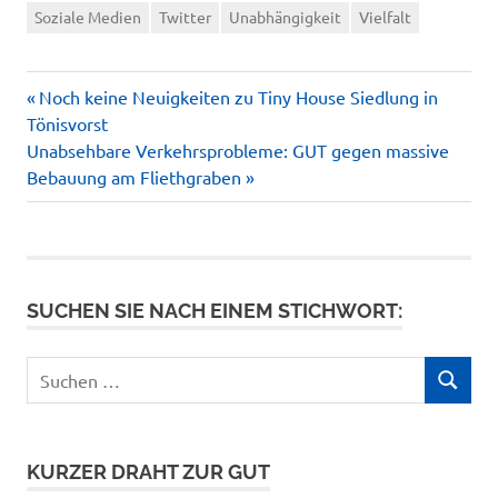
Soziale Medien
Twitter
Unabhängigkeit
Vielfalt
Vorheriger
Beitragsnavigation
Noch keine Neuigkeiten zu Tiny House Siedlung in
Beitrag:
Tönisvorst
Nächster
Unabsehbare Verkehrsprobleme: GUT gegen massive
Beitrag:
Bebauung am Fliethgraben
SUCHEN SIE NACH EINEM STICHWORT:
Suchen
SUCHEN
nach:
KURZER DRAHT ZUR GUT