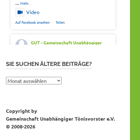
...
Mehr...
Video
Auf Facebook ansehen
·
Teilen
GUT - Gemeinschaft Unabhängiger
Tönisvorster
Montag 20th Juli 2026, 7:05
Out of office. Out of drama.
SIE SUCHEN ÄLTERE BEITRÄGE?
Wir wünschen schöne Ferien, Sonne und
gute Erholung.
Sie
suchen
#SommerferienNRW2026
ältere
#GUTfuerToenisvorst
Bei Instagram folgen
MEHR DAZU...
Beiträge?
#gemeinschaftunabhaengigertönisvorster
Copyright by
#tönisvorst
Gemeinschaft Unabhängiger Tönisvorster e.V.
Video
© 2008-2026
Auf Facebook ansehen
·
Teilen