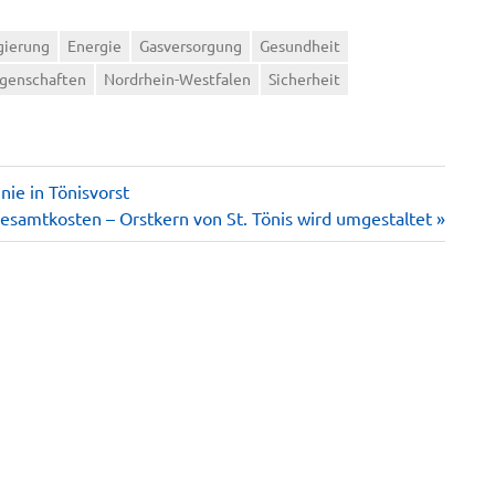
gierung
Energie
Gasversorgung
Gesundheit
egenschaften
Nordrhein-Westfalen
Sicherheit
ie in Tönisvorst
Gesamtkosten – Orstkern von St. Tönis wird umgestaltet