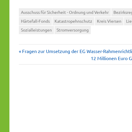
Ausschuss für Sicherheit - Ordnung und Verkehr
Bezirksre
Härtefall-Fonds
Katastropehnschutz
Kreis Viersen
Li
Sozialleistungen
Stromversorgung
Vorheriger
Beitragsnavigation
Fragen zur Umsetzung der EG Wasser-Rahmenrichtlin
Beitrag:
Nächster
12 Millionen Euro 
Beitrag: