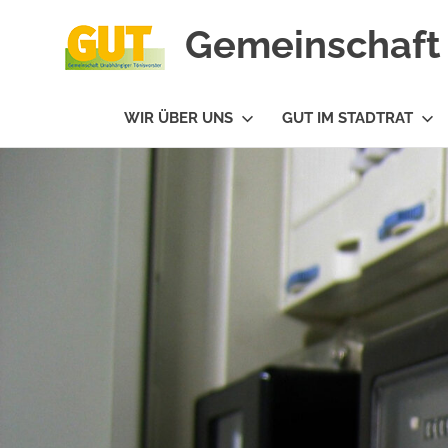
Gemeinschaft 
#GUTfuerTV
WIR ÜBER UNS
GUT IM STADTRAT
Zum
Inhalt
springen