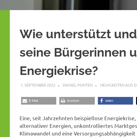
Wie unterstützt und
seine Bürgerinnen u
Energiekrise?
1. SEPTEMBER 2022
DANIEL PONTEN
NEUIGKEITEN AUS 
E-Mail
drucken
teilen
Eine, seit Jahrzehnten beispiellose Energiekrise,
alternativer Energien, unkontrolliertes Marktg
Klimawandel und eine Versorgungsabhängigkeit du