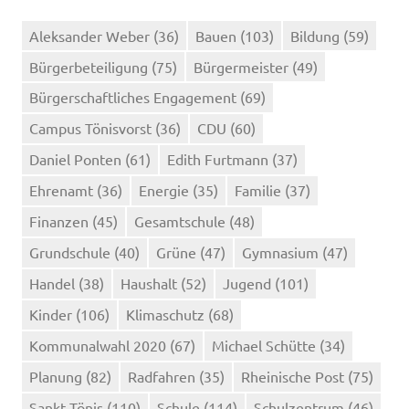
Aleksander Weber
(36)
Bauen
(103)
Bildung
(59)
Bürgerbeteiligung
(75)
Bürgermeister
(49)
Bürgerschaftliches Engagement
(69)
Campus Tönisvorst
(36)
CDU
(60)
Daniel Ponten
(61)
Edith Furtmann
(37)
Ehrenamt
(36)
Energie
(35)
Familie
(37)
Finanzen
(45)
Gesamtschule
(48)
Grundschule
(40)
Grüne
(47)
Gymnasium
(47)
Handel
(38)
Haushalt
(52)
Jugend
(101)
Kinder
(106)
Klimaschutz
(68)
Kommunalwahl 2020
(67)
Michael Schütte
(34)
Planung
(82)
Radfahren
(35)
Rheinische Post
(75)
Sankt Tönis
(110)
Schule
(114)
Schulzentrum
(46)