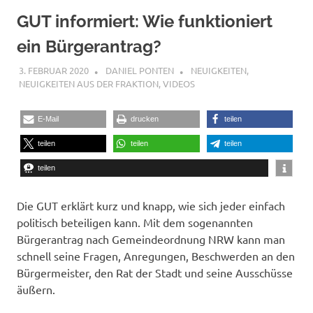
GUT informiert: Wie funktioniert
ein Bürgerantrag?
3. FEBRUAR 2020
DANIEL PONTEN
NEUIGKEITEN
,
NEUIGKEITEN AUS DER FRAKTION
,
VIDEOS
E-Mail
drucken
teilen
teilen
teilen
teilen
teilen
Die GUT erklärt kurz und knapp, wie sich jeder einfach
politisch beteiligen kann. Mit dem sogenannten
Bürgerantrag nach Gemeindeordnung NRW kann man
schnell seine Fragen, Anregungen, Beschwerden an den
Bürgermeister, den Rat der Stadt und seine Ausschüsse
äußern.