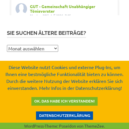
GUT - Gemeinschaft Unabhängiger
Tönisvorster
Montag 20th Juli 2026, 7:05
Out of office. Out of drama.
SIE SUCHEN ÄLTERE BEITRÄGE?
Wir wünschen schöne Ferien, Sonne und gute
Erholung.
Sie
#SommerferienNRW2026
suchen
#GUTfuerToenisvorst
ältere
#gemeinschaftunabhaengigertönisvorster
Diese Website nutzt Cookies und externe Plug-Ins, um
Beiträge?
#tönisvorst
Ihnen eine bestmögliche Funktionalität bieten zu können.
Copyright by
Durch die weitere Nutzung der Website erklären Sie sich
Video
Gemeinschaft Unabhängiger Tönisvorster e.V.
einverstanden. Mehr Infos in der Datenschutzerklärung!
© 2008-2026
Auf Facebook ansehen
·
Teilen
OK, DAS HABE ICH VERSTANDEN!
GUT - Gemeinschaft Unabhängiger
Tönisvorster
DATENSCHUTZERKLÄRUNG
Mittwoch 15th Juli 2026, 8:37
WordPress-Theme: Poseidon von ThemeZee.