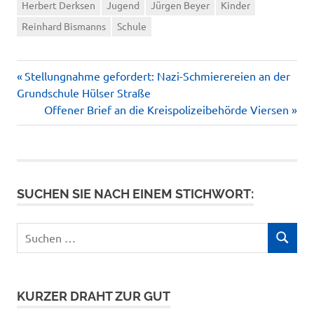
Herbert Derksen
Jugend
Jürgen Beyer
Kinder
Reinhard Bismanns
Schule
Vorheriger
Beitragsnavigation
Stellungnahme gefordert: Nazi-Schmierereien an der
Beitrag:
Grundschule Hülser Straße
Nächster
Offener Brief an die Kreispolizeibehörde Viersen
Beitrag:
SUCHEN SIE NACH EINEM STICHWORT:
Suchen
SUCHEN
nach:
KURZER DRAHT ZUR GUT