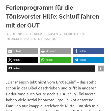
Ferienprogramm für die
Tönisvorster Hilfe: Schluff fahren
mit der GUT
4. JULI 2012
HERBERT DERKSEN
NEUIGKEITEN
,
NEUIGKEITEN AUS DER FRAKTION
E-Mail
drucken
teilen
teilen
teilen
teilen
teilen
„Der Mensch lebt nicht vom Brot allein“ – das steht
schon in der Bibel geschrieben und trifft in anderer
Bedeutung auch heute noch zu. Auch in Tönisvorst
haben viele sozial benachteiligte, in Not geratene
Familien nur knapp ausreichende Mittel, um sich mit