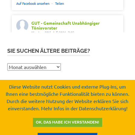
Auf Facebook ansehen
·
Teilen
GUT - Gemeinschaft Unabhängiger
Tönisvorster
Montag 20th Juli 2026, 7:05
Out of office. Out of drama.
SIE SUCHEN ÄLTERE BEITRÄGE?
Wir wünschen schöne Ferien, Sonne und gute
Erholung.
Sie
#SommerferienNRW2026
suchen
#GUTfuerToenisvorst
ältere
#gemeinschaftunabhaengigertönisvorster
Diese Website nutzt Cookies und externe Plug-Ins, um
Beiträge?
#tönisvorst
Ihnen eine bestmögliche Funktionalität bieten zu können.
Copyright by
Durch die weitere Nutzung der Website erklären Sie sich
Video
Gemeinschaft Unabhängiger Tönisvorster e.V.
einverstanden. Mehr Infos in der Datenschutzerklärung!
© 2008-2026
Auf Facebook ansehen
·
Teilen
OK, DAS HABE ICH VERSTANDEN!
GUT - Gemeinschaft Unabhängiger