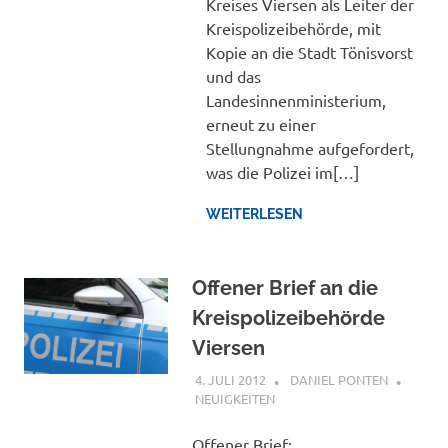
Kreises Viersen als Leiter der
Kreispolizeibehörde, mit
Kopie an die Stadt Tönisvorst
und das
Landesinnenministerium,
erneut zu einer
Stellungnahme aufgefordert,
was die Polizei im[…]
WEITERLESEN
Offener Brief an die
Kreispolizeibehörde
Viersen
4. JULI 2012
DANIEL PONTEN
NEUIGKEITEN
Offener Brief: