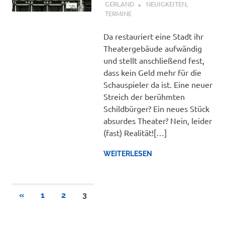
GERLAND
NEUIGKEITEN
,
TERMINE
Da restauriert eine Stadt ihr
Theatergebäude aufwändig
und stellt anschließend fest,
dass kein Geld mehr für die
Schauspieler da ist. Eine neuer
Streich der berühmten
Schildbürger? Ein neues Stück
absurdes Theater? Nein, leider
(fast) Realität![…]
WEITERLESEN
Seitennummerierung
VORHERIGE
«
1
2
3
BEITRÄGE
der