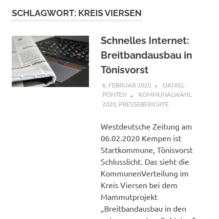
SCHLAGWORT:
KREIS VIERSEN
Schnelles Internet:
Breitbandausbau in
Tönisvorst
6. FEBRUAR 2020
DANIEL
PONTEN
KOMMUNALWAHL
2020
,
PRESSEBERICHTE
Westdeutsche Zeitung am
06.02.2020 Kempen ist
Startkommune, Tönisvorst
Schlusslicht. Das sieht die
KommunenVerteilung im
Kreis Viersen bei dem
Mammutprojekt
„Breitbandausbau in den