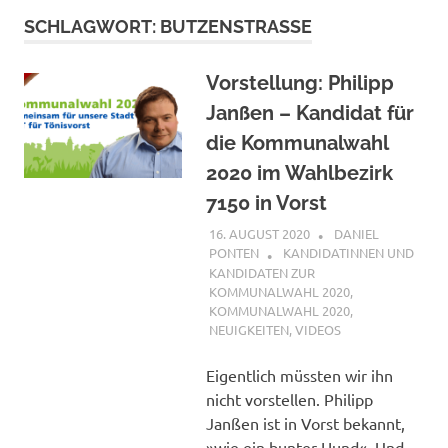
SCHLAGWORT:
BUTZENSTRASSE
Vorstellung: Philipp
Janßen – Kandidat für
die Kommunalwahl
2020 im Wahlbezirk
7150 in Vorst
16. AUGUST 2020
DANIEL
PONTEN
KANDIDATINNEN UND
KANDIDATEN ZUR
KOMMUNALWAHL 2020
,
KOMMUNALWAHL 2020
,
NEUIGKEITEN
,
VIDEOS
Eigentlich müssten wir ihn
nicht vorstellen. Philipp
Janßen ist in Vorst bekannt,
»wie ein bunter Hund«. Und