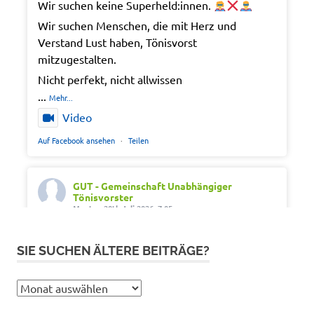
Wir suchen keine Superheld:innen.
Wir suchen Menschen, die mit Herz und
Verstand Lust haben, Tönisvorst
mitzugestalten.
Nicht perfekt, nicht allwissen
...
Mehr...
Video
Auf Facebook ansehen
·
Teilen
GUT - Gemeinschaft Unabhängiger
Tönisvorster
Montag 20th Juli 2026, 7:05
Out of office. Out of drama.
SIE SUCHEN ÄLTERE BEITRÄGE?
Wir wünschen schöne Ferien, Sonne und gute
Erholung.
Sie
#SommerferienNRW2026
suchen
#GUTfuerToenisvorst