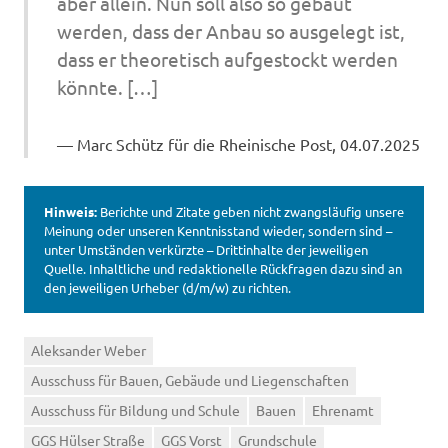
aber allein. Nun soll also so gebaut
werden, dass der Anbau so ausgelegt ist,
dass er theoretisch aufgestockt werden
könnte. […]
Marc Schütz für die Rheinische Post, 04.07.2025
Hinweis:
Berichte und Zitate geben nicht zwangsläufig unsere
Meinung oder unseren Kenntnisstand wieder, sondern sind –
unter Umständen verkürzte – Drittinhalte der jeweiligen
Quelle. Inhaltliche und redaktionelle Rückfragen dazu sind an
den jeweiligen Urheber (d/m/w) zu richten.
Aleksander Weber
Ausschuss für Bauen, Gebäude und Liegenschaften
Ausschuss für Bildung und Schule
Bauen
Ehrenamt
GGS Hülser Straße
GGS Vorst
Grundschule