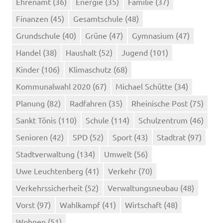
Ehrenamt
(36)
Energie
(35)
Familie
(37)
Finanzen
(45)
Gesamtschule
(48)
Grundschule
(40)
Grüne
(47)
Gymnasium
(47)
Handel
(38)
Haushalt
(52)
Jugend
(101)
Kinder
(106)
Klimaschutz
(68)
Kommunalwahl 2020
(67)
Michael Schütte
(34)
Planung
(82)
Radfahren
(35)
Rheinische Post
(75)
Sankt Tönis
(110)
Schule
(114)
Schulzentrum
(46)
Senioren
(42)
SPD
(52)
Sport
(43)
Stadtrat
(97)
Stadtverwaltung
(134)
Umwelt
(56)
Uwe Leuchtenberg
(41)
Verkehr
(70)
Verkehrssicherheit
(52)
Verwaltungsneubau
(48)
Vorst
(97)
Wahlkampf
(41)
Wirtschaft
(48)
Wohnen
(51)