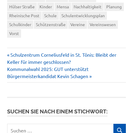
Hülser Straße
Kinder
Mensa
Nachhaltigkeit
Planung
Rheinische Post
Schule
Schulentwicklungsplan
Schulkinder
Schützenstraße
Vereine
Vereinswesen
Vorst
Vorheriger
Beitragsnavigation
Schulzentrum Corneliusfeld in St. Tönis: Bleibt der
Beitrag:
Keller für immer geschlossen?
Nächster
Kommunalwahl 2025: GUT unterstützt
Beitrag:
Bürgermeisterkandidat Kevin Schagen
SUCHEN SIE NACH EINEM STICHWORT:
Suchen
SUCHEN