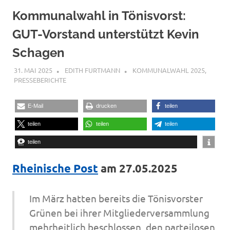
Kommunalwahl in Tönisvorst:
GUT-Vorstand unterstützt Kevin
Schagen
31. MAI 2025
EDITH FURTMANN
KOMMUNALWAHL 2025
,
PRESSEBERICHTE
E-Mail
drucken
teilen
teilen
teilen
teilen
teilen
Rheinische Post
am 27.05.2025
Im März hatten bereits die Tönisvorster
Grünen bei ihrer Mitgliederversammlung
mehrheitlich beschlossen, den parteilosen