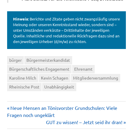
Hinweis:
Berichte und Zitate geben nicht zwangsläufig unsere
Meinung oder unseren Kenntnisstand wieder, sondern sind –
unter Umständen verkürzte – Drittinhalte der jeweiligen
Quelle. Inhaltliche und redaktionelle Rückfragen dazu sind an
den jeweiligen Urheber (d/m/w) zu richten.
bürger
Bürgermeisterkandidat
Bürgerschaftliches Engagement
Ehrenamt
Karoline Milch
Kevin Schagen
Mitgliederversammlung
Rheinische Post
Unabhängigkeit
Vorheriger
Beitragsnavigation
Neue Mensen an Tönisvorster Grundschulen: Viele
Beitrag:
Fragen noch ungeklärt
Nächster
GUT zu wissen! – Jetzt seid ihr dran!
Beitrag: