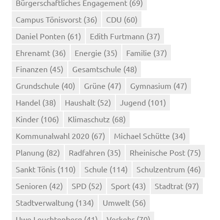
Bürgerschaftliches Engagement
(69)
Campus Tönisvorst
(36)
CDU
(60)
Daniel Ponten
(61)
Edith Furtmann
(37)
Ehrenamt
(36)
Energie
(35)
Familie
(37)
Finanzen
(45)
Gesamtschule
(48)
Grundschule
(40)
Grüne
(47)
Gymnasium
(47)
Handel
(38)
Haushalt
(52)
Jugend
(101)
Kinder
(106)
Klimaschutz
(68)
Kommunalwahl 2020
(67)
Michael Schütte
(34)
Planung
(82)
Radfahren
(35)
Rheinische Post
(75)
Sankt Tönis
(110)
Schule
(114)
Schulzentrum
(46)
Senioren
(42)
SPD
(52)
Sport
(43)
Stadtrat
(97)
Stadtverwaltung
(134)
Umwelt
(56)
Uwe Leuchtenberg
(41)
Verkehr
(70)