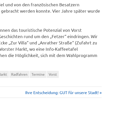
iel und von den französischen Besatzern
ke gebracht werden konnte. Vier Jahre später wurde
nnen das touristische Potenzial von Vorst
eschichten rund um den „Fetzer“ eindringen. Wir
cke „Zur Villa“ und „Anrather Straße“ (Zufahrt zu
orster Markt, wo eine Info-Kaffeetafel
uchen die Möglichkeit, sich mit dem Wahlprogramm
arkt
Radfahren
Termine
Vorst
Nächster
Ihre Entscheidung: GUT für unsere Stadt!
Beitrag: