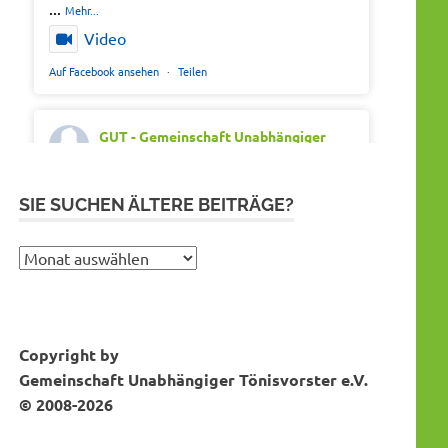
...
Mehr...
Video
Auf Facebook ansehen
·
Teilen
GUT - Gemeinschaft Unabhängiger
Tönisvorster
Montag 20th Juli 2026, 7:05
Out of office. Out of drama.
SIE SUCHEN ÄLTERE BEITRÄGE?
Wir wünschen schöne Ferien, Sonne und
gute Erholung.
Sie
suchen
#SommerferienNRW2026
ältere
#GUTfuerToenisvorst
Bei Instagram folgen
MEHR DAZU...
Beiträge?
#gemeinschaftunabhaengigertönisvorster
Copyright by
#tönisvorst
Gemeinschaft Unabhängiger Tönisvorster e.V.
Video
© 2008-2026
Auf Facebook ansehen
·
Teilen