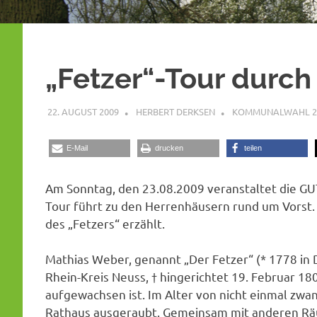
„Fetzer“-Tour durch
22. AUGUST 2009
HERBERT DERKSEN
KOMMUNALWAHL 2
E-Mail
drucken
teilen
Am Sonntag, den 23.08.2009 veranstaltet die GUT
Tour führt zu den Herrenhäusern rund um Vorst.
des „Fetzers“ erzählt.
Mathias Weber, genannt „Der Fetzer“ (* 1778 in 
Rhein-Kreis Neuss, † hingerichtet 19. Februar 18
aufgewachsen ist. Im Alter von nicht einmal zwa
Rathaus ausgeraubt. Gemeinsam mit anderen Räu