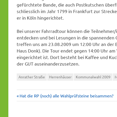
gefürchtete Bande, die auch Postkutschen überf
schliesslich im Jahr 1799 in Frankfurt zur Strec
er in Köln hingerichtet.
Bei unserer Fahrradtour können die Teilnehmer/i
entdecken und bei Lesungen in die spannenden G
treffen uns am 23.08.2009 um 12:00 Uhr an der E
Haus Donk). Die Tour endet gegen 14:00 Uhr am V
eingerichtet ist. Dort besteht bei Kaffee und K
der GUT auseinanderzusetzen.
Anrather Straße
Herrenhäuser
Kommunalwahl 2009
M
Vorheriger
Beitragsnavigation
Hat die RP (noch) alle Wahlprüfsteine beisammen?
Beitrag: