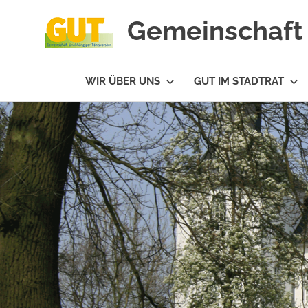
Gemeinschaft 
#GUTfuerTV
WIR ÜBER UNS
GUT IM STADTRAT
Zum
Inhalt
springen