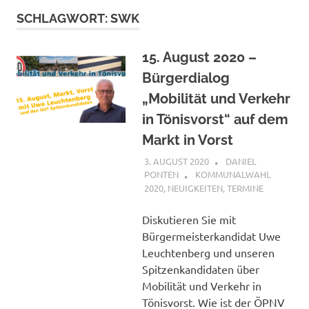
SCHLAGWORT:
SWK
15. August 2020 –
Bürgerdialog
„Mobilität und Verkehr
in Tönisvorst“ auf dem
Markt in Vorst
3. AUGUST 2020
DANIEL
PONTEN
KOMMUNALWAHL
2020
,
NEUIGKEITEN
,
TERMINE
Diskutieren Sie mit
Bürgermeisterkandidat Uwe
Leuchtenberg und unseren
Spitzenkandidaten über
Mobilität und Verkehr in
Tönisvorst. Wie ist der ÖPNV