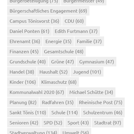
Bürgerbeteiligung
(75)
Bürgermeister
(49)
Bürgerschaftliches Engagement
(69)
Campus Tönisvorst
(36)
CDU
(60)
Daniel Ponten
(61)
Edith Furtmann
(37)
Ehrenamt
(36)
Energie
(35)
Familie
(37)
Finanzen
(45)
Gesamtschule
(48)
Grundschule
(40)
Grüne
(47)
Gymnasium
(47)
Handel
(38)
Haushalt
(52)
Jugend
(101)
Kinder
(106)
Klimaschutz
(68)
Kommunalwahl 2020
(67)
Michael Schütte
(34)
Planung
(82)
Radfahren
(35)
Rheinische Post
(75)
Sankt Tönis
(110)
Schule
(114)
Schulzentrum
(46)
Senioren
(42)
SPD
(52)
Sport
(43)
Stadtrat
(97)
Stadtverwaltung
(134)
Umwelt
(56)