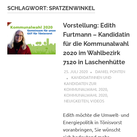
SCHLAGWORT:
SPATZENWINKEL
Vorstellung: Edith
Furtmann – Kandidatin
für die Kommunalwahl
2020 im Wahlbezirk
7120 in Laschenhütte
25. JULI 2020
DANIEL PONTEN
KANDIDATINNEN UND
KANDIDATEN ZUR
KOMMUNALWAHL 2020
,
KOMMUNALWAHL 2020
,
NEUIGKEITEN
,
VIDEOS
Edith möchte die Umwelt- und
Energiepolitik in Tönisvorst
voranbringen, Sie wünscht
sich bedeutend mehr