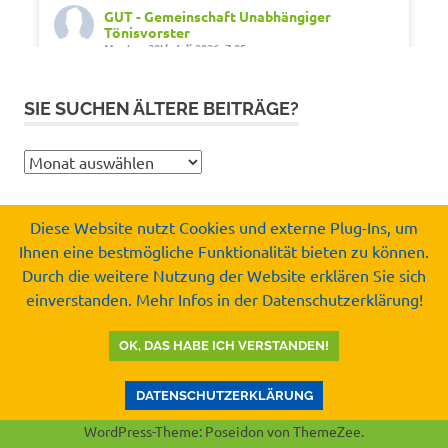
GUT - Gemeinschaft Unabhängiger
Tönisvorster
Montag 20th Juli 2026, 7:05
Out of office. Out of drama.
SIE SUCHEN ÄLTERE BEITRÄGE?
Wir wünschen schöne Ferien, Sonne und gute
Erholung.
Sie
#SommerferienNRW2026
suchen
#GUTfuerToenisvorst
ältere
#gemeinschaftunabhaengigertönisvorster
Diese Website nutzt Cookies und externe Plug-Ins, um
Beiträge?
#tönisvorst
Ihnen eine bestmögliche Funktionalität bieten zu können.
Copyright by
Durch die weitere Nutzung der Website erklären Sie sich
Video
Gemeinschaft Unabhängiger Tönisvorster e.V.
einverstanden. Mehr Infos in der Datenschutzerklärung!
© 2008-2026
Auf Facebook ansehen
·
Teilen
OK, DAS HABE ICH VERSTANDEN!
GUT - Gemeinschaft Unabhängiger
Tönisvorster
DATENSCHUTZERKLÄRUNG
Mittwoch 15th Juli 2026, 8:37
WordPress-Theme: Poseidon von ThemeZee.
Kurz vor der Sommerpause noch eine gute