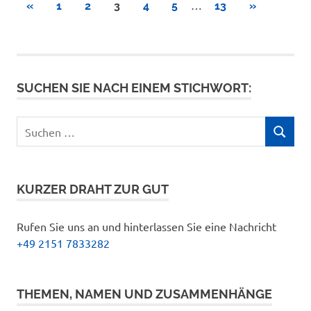
Seitennummerierung
…
VORHERIGE
NÄCHSTE
«
1
2
3
4
5
13
»
BEITRÄGE
BEITRÄGE
der
Beiträge
SUCHEN SIE NACH EINEM STICHWORT:
Suchen
SUCHEN
nach:
KURZER DRAHT ZUR GUT
Rufen Sie uns an und hinterlassen Sie eine Nachricht
+49 2151 7833282
THEMEN, NAMEN UND ZUSAMMENHÄNGE