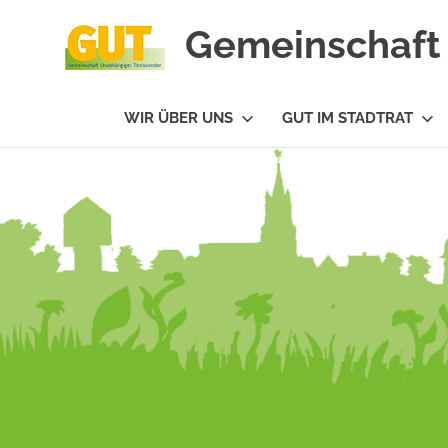
Gemeinschaft 
#GUTfuerTV
WIR ÜBER UNS
GUT IM STADTRAT
Zum
Inhalt
springen