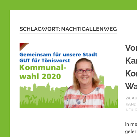
SCHLAGWORT:
NACHTIGALLENWEG
Vo
Ka
Ko
Wa
24. A
KAND
NEUIG
In me
geler