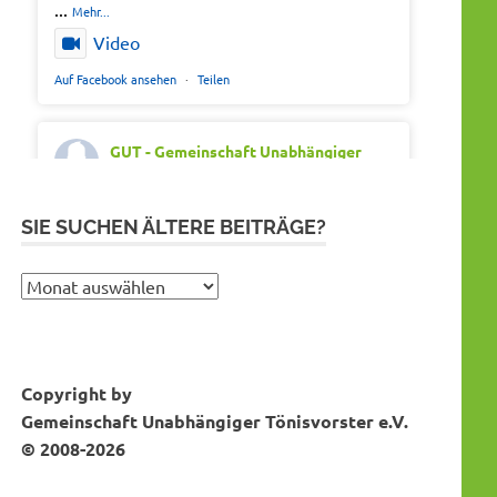
...
Mehr...
Video
Auf Facebook ansehen
·
Teilen
GUT - Gemeinschaft Unabhängiger
Tönisvorster
Montag 20th Juli 2026, 7:05
Out of office. Out of drama.
SIE SUCHEN ÄLTERE BEITRÄGE?
Wir wünschen schöne Ferien, Sonne und
gute Erholung.
Sie
suchen
#SommerferienNRW2026
ältere
#GUTfuerToenisvorst
Bei Instagram folgen
MEHR DAZU...
Beiträge?
#gemeinschaftunabhaengigertönisvorster
Copyright by
#tönisvorst
Gemeinschaft Unabhängiger Tönisvorster e.V.
Video
© 2008-2026
Auf Facebook ansehen
·
Teilen