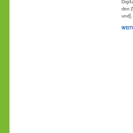
Digit
den Z
und[
WEIT